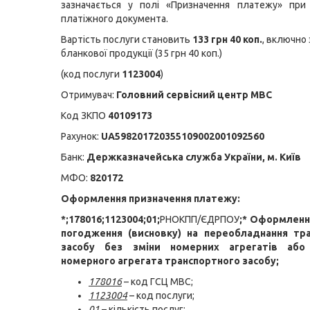
зазначається у полі «Призначення платежу» при
платіжного документа.
Вартість послуги становить
133 грн 40 коп.
, включно 
бланкової продукції (35 грн 40 коп.)
(код послуги
1123004
)
Отримувач:
Головний сервісний центр МВС
Код ЗКПО
40109173
Рахунок:
UA598201720355109002001092560
Банк:
Держказначейська служба України, м. Київ
МФО:
820172
Оформлення призначення платежу:
*;178016;1123004;01;
РНОКПП/ЄДРПОУ
;* Оформленн
погодження (висновку) на переобладнання тр
засобу без зміни номерних агрегатів або
номерного агрегата транспортного засобу;
178016
– код ГСЦ МВС;
1123004
– код послуги;
01
– кількість послуг;