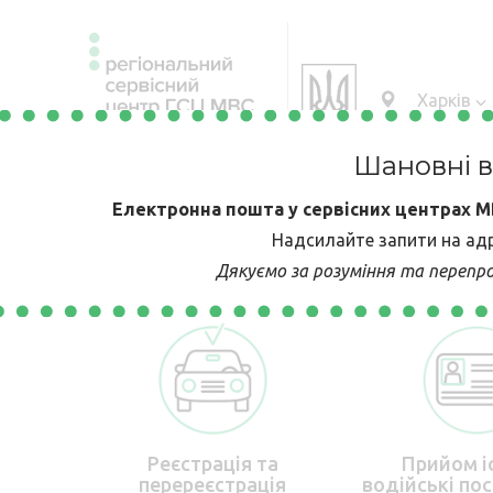
Харків
Шановні ві
Електронна пошта у сервісних центрах МВ
ПРО
ПОСЛУГИ
КАБІНЕТ
Е-ЗАПИС
КОНТ
Надсилайте запити на адр
Дякуємо за розуміння та перепро
РСЦ
ВОДІЯ
Реєстрація та
Прийом іс
перереєстрація
водійські пос