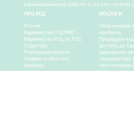
принципами, адже за кожною адміністрати
Інформаційний центр: (068) 783-92-64, (093) 145-69-63, 
послугою стоїть насамперед людина, її
ПРО РСЦ
ПОСЛУГИ
унікальна історія, прагнення та право на
професійну підтримку. Консультацію щодо
Хто ми
Обов’язковий т
послуг сервісних центрів МВС можна отрим
Керівництво ГСЦ МВС
контроль
за телефоном (044) 290-19-88 або на сторін
Керівництво РСЦ та ТСЦ
Процедура на
Головного сервісного центру МВС в Фейсбук
Структура
доступу до Єд
Інстаграм. Відповіді на найпоширеніші пита
Розпорядок роботи
та корисну інформацію черпайте на сайті.
державного ре
Графіки особистого
транспортних 
прийому
Часті питання 