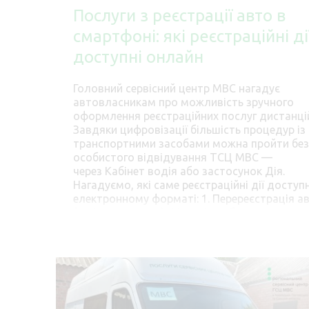
Послуги з реєстрації авто в
смартфоні: які реєстраційні ді
доступні онлайн
Головний сервісний центр МВС нагадує
автовласникам про можливість зручного
оформлення реєстраційних послуг дистанці
Завдяки цифровізації більшість процедур із
транспортними засобами можна пройти без
особистого відвідування ТСЦ МВС —
через Кабінет водія або застосунок Дія.
Нагадуємо, які саме реєстраційні дії доступн
електронному форматі: 1. Перереєстрація а
(купівля-продаж) Фізичні особи можуть
повністю оформити договір купівлі-продаж
легкових автомобілів, мотоциклів та мопед
онлайн у застосунку Дія. Як це
працює: Продавець та покупець формують 
та договір купівлі-продажу в застосунку та
підписують їх за допомогою Дія.Підпису