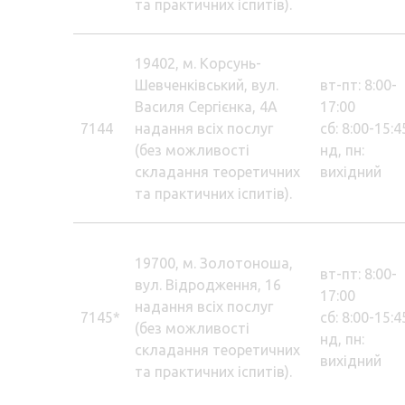
та практичних іспитів).
19402, м. Корсунь-
Шевченківський, вул.
вт-пт: 8:00-
Василя Сергієнка, 4А
17:00
7144
надання всіх послуг
сб: 8:00-15:4
(без можливості
нд, пн:
складання теоретичних
вихідний
та практичних іспитів).
19700, м. Золотоноша,
вт-пт: 8:00-
вул. Відродження, 16
17:00
надання всіх послуг
7145*
сб: 8:00-15:4
(без можливості
нд, пн:
складання теоретичних
вихідний
та практичних іспитів).