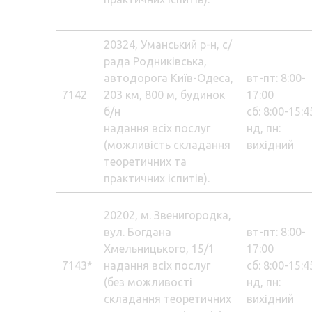
20324, Уманський р-н, с/
рада Родниківська,
автодорога Київ-Одеса,
вт-пт: 8:00-
7142
203 км, 800 м, будинок
17:00
б/н
сб: 8:00-15:4
надання всіх послуг
нд, пн:
(можливість складання
вихідний
теоретичних та
практичних іспитів).
20202, м. Звенигородка,
вул. Богдана
вт-пт: 8:00-
Хмельницького, 15/1
17:00
7143*
надання всіх послуг
сб: 8:00-15:4
(без можливості
нд, пн:
складання теоретичних
вихідний