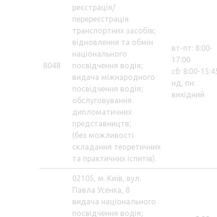
реєстрація/
перереєстрація
транспортних засобів;
відновлення та обмін
вт-пт: 8:00-
національного
17:00
8048
посвідчення водія;
сб: 8:00-15:4
видача міжнародного
нд, пн:
посвідчення водія;
вихідний
обслуговування
дипломатичних
представництв;
(без можливості
складання теоретичних
та практичних іспитів).
02105, м. Київ, вул.
Павла Усенка, 8
видача національного
посвідчення водія;