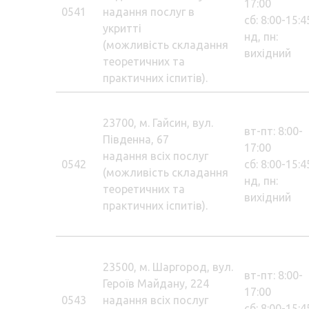
17:00
0541
надання послуг в
сб: 8:00-15:4
укритті
нд, пн:
(можливість складання
вихідний
теоретичних та
практичних іспитів).
23700, м. Гайсин, вул.
вт-пт: 8:00-
Південна, 67
17:00
надання всіх послуг
0542
сб: 8:00-15:4
(можливість складання
нд, пн:
теоретичних та
вихідний
практичних іспитів).
23500, м. Шаргород, вул.
вт-пт: 8:00-
Героїв Майдану, 224
17:00
0543
надання всіх послуг
сб: 8:00-15:4