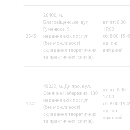
26400, м.
Благовіщенське, вул.
вт-пт: 8:00-
Гуменюка, 9
17:00
3545
надання всіх послуг
сб: 8:00-15:4
(без можливості
нд, пн:
складання теоретичних
вихідний
та практичних іспитів).
49022, м. Дніпро, вул.
вт-пт: 8:00-
Сонячна Набережна, 130
17:00
надання всіх послуг
1241
сб: 8:00-15:4
(без можливості
нд,. пн:
складання теоретичних
вихідний
та практичних іспитів).