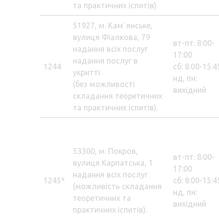
та практичних іспитів).
51927, м. Кам`янське,
вулиця Фіалкова, 79
вт-пт: 8:00-
надання всіх послуг
17:00
надання послуг в
1244
сб: 8:00-15:4
укритті
нд, пн:
(без можливості
вихідний
складання теоретичних
та практичних іспитів).
53300, м. Покров,
вт-пт: 8:00-
вулиця Карпатська, 1
17:00
надання всіх послуг
1245*
сб: 8:00-15:4
(можливість складання
нд, пн:
теоретичних та
вихідний
практичних іспитів).