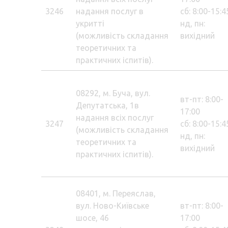
3246
надання послуг в
сб: 8:00-15:4
укритті
нд, пн:
(можливість складання
вихідний
теоретичних та
практичних іспитів).
08292, м. Буча, вул.
вт-пт: 8:00-
Депутатська, 1в
17:00
надання всіх послуг
3247
сб: 8:00-15:4
(можливість складання
нд, пн:
теоретичних та
вихідний
практичних іспитів).
08401, м. Переяслав,
вул. Ново-Київське
вт-пт: 8:00-
шосе, 46
17:00