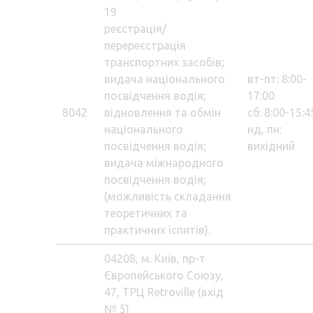
19
реєстрація/
перереєстрація
транспортних засобів;
видача національного
вт-пт: 8:00-
посвідчення водія;
17:00
8042
відновлення та обмін
сб: 8:00-15:4
національного
нд, пн:
посвідчення водія;
вихідний
видача міжнародного
посвідчення водія;
(можливість складання
теоретичних та
практичних іспитів).
04208, м. Київ, пр-т
Європейського Союзу,
47, ТРЦ Retroville (вхід
№ 5)