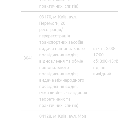
практичних іспитів).
03170, м. Київ, вул.
Перемоги, 20
реєстрація/
перереєстрація
транспортних засобів;
видача національного
вт-пт: 8:00-
посвідчення водія;
17:00
8041
відновлення та обмін
сб: 8:00-15:4
національного
нд, пн:
посвідчення водія;
вихідний
видача міжнародного
посвідчення водія;
(можливість складання
теоретичних та
практичних іспитів).
04128, м. Київ, вул. Мрії