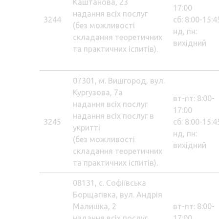
Каштанова, 23
17:00
надання всіх послуг
3244
сб: 8:00-15:4
(без можливості
нд, пн:
складання теоретичних
вихідний
та практичних іспитів).
07301, м. Вишгород, вул.
Кургузова, 7а
вт-пт: 8:00-
надання всіх послуг
17:00
надання всіх послуг в
3245
сб: 8:00-15:4
укритті
нд, пн:
(без можливості
вихідний
складання теоретичних
та практичних іспитів).
08131, с. Софіївська
Борщагівка, вул. Андрія
Малишка, 2
вт-пт: 8:00-
надання всіх послуг
17:00