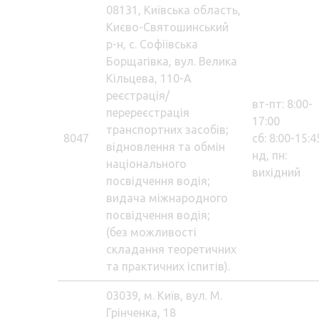
08131, Київська область,
Києво-Святошинський
р-н, с. Софіївська
Борщагівка, вул. Велика
Кільцева, 110-А
реєстрація/
вт-пт: 8:00-
перереєстрація
17:00
транспортних засобів;
8047
сб: 8:00-15:4
відновлення та обмін
нд, пн:
національного
вихідний
посвідчення водія;
видача міжнародного
посвідчення водія;
(без можливості
складання теоретичних
та практичних іспитів).
03039, м. Київ, вул. М.
Грінченка, 18