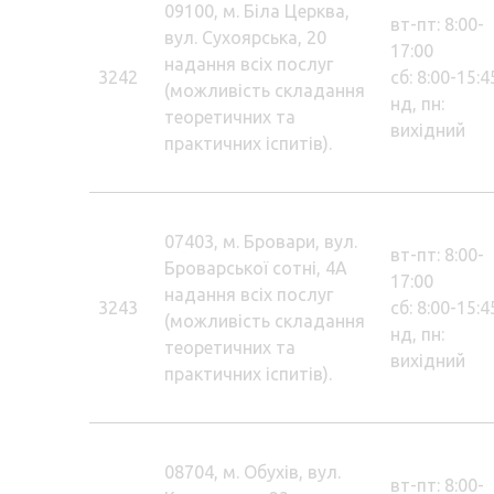
09100, м. Біла Церква,
вт-пт: 8:00-
вул. Сухоярська, 20
17:00
надання всіх послуг
3242
сб: 8:00-15:4
(можливість складання
нд, пн:
теоретичних та
вихідний
практичних іспитів).
07403, м. Бровари, вул.
вт-пт: 8:00-
Броварської сотні, 4А
17:00
надання всіх послуг
3243
сб: 8:00-15:4
(можливість складання
нд, пн:
теоретичних та
вихідний
практичних іспитів).
08704, м. Обухів, вул.
вт-пт: 8:00-