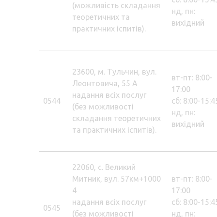
(можливість складання
нд, пн:
теоретичних та
вихідний
практичних іспитів).
23600, м. Тульчин, вул.
вт-пт: 8:00-
Леонтовича, 55 А
17:00
надання всіх послуг
0544
сб: 8:00-15:4
(без можливості
нд, пн:
складання теоретичних
вихідний
та практичних іспитів).
22060, с. Великий
Митник, вул. 57км+1000
вт-пт: 8:00-
4
17:00
надання всіх послуг
сб: 8:00-15:4
0545
(без можливості
нд, пн: