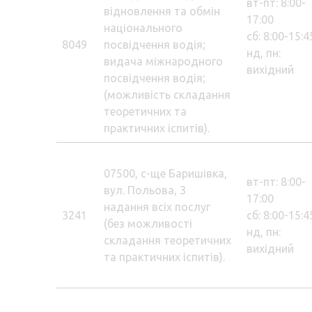
вт-пт: 8:00-
відновлення та обмін
17:00
національного
сб: 8:00-15:4
8049
посвідчення водія;
нд, пн:
видача міжнародного
вихідний
посвідчення водія;
(можливість складання
теоретичних та
практичних іспитів).
07500, с-ще Баришівка,
вт-пт: 8:00-
вул. Польова, 3
17:00
надання всіх послуг
3241
сб: 8:00-15:4
(без можливості
нд, пн:
складання теоретичних
вихідний
та практичних іспитів).