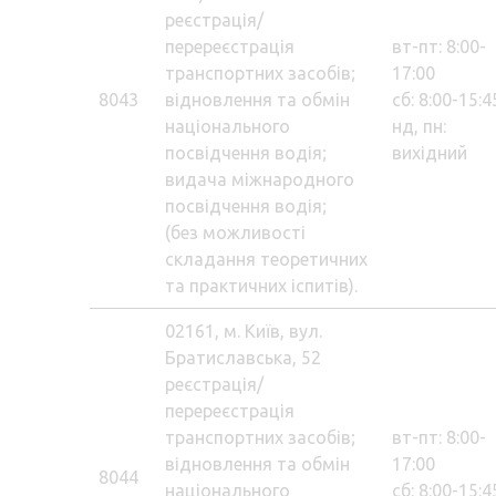
реєстрація/
перереєстрація
вт-пт: 8:00-
транспортних засобів;
17:00
8043
відновлення та обмін
сб: 8:00-15:4
національного
нд, пн:
посвідчення водія;
вихідний
видача міжнародного
посвідчення водія;
(без можливості
складання теоретичних
та практичних іспитів).
02161, м. Київ, вул.
Братиславська, 52
реєстрація/
перереєстрація
транспортних засобів;
вт-пт: 8:00-
відновлення та обмін
17:00
8044
національного
сб: 8:00-15:4