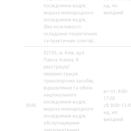
посвідчення водія;
нд, пн:
видача міжнародного
вихідний
посвідчення водія;
(без можливості
складання теоретичних
та практичних іспитів).
02105, м. Київ, вул.
Павла Усенка, 8
реєстрація/
перереєстрація
транспортних засобів;
відновлення та обмін
вт-пт: 8:00-
національного
17:00
посвідчення водія;
8045
сб: 8:00-15:4
видача міжнародного
нд, нп:
посвідчення водія;
вихідний
обслуговування
дипломатичних