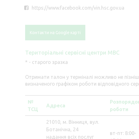
https://www.facebook.com/vin.hsc.gov.ua
Контакти на Google карті
Територіальні сервісні центри МВС
* - старого зразка
Отримати талон у терміналі можливо не пізніше
визначеного графіком роботи відповідного сер
№
Розпорядо
Адреса
ТСЦ
роботи
21010, м. Вінниця, вул.
Ботанічна, 24
вт-пт: 8:00-
надання всіх послуг