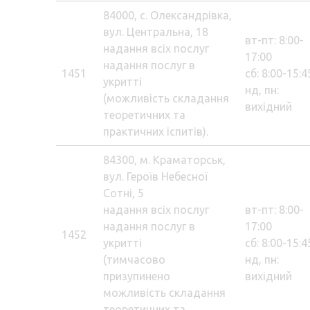
84000, с. Олександрівка,
вул. Центральна, 18
вт-пт: 8:00-
надання всіх послуг
17:00
надання послуг в
1451
сб: 8:00-15:4
укритті
нд, пн:
(можливість складання
вихідний
теоретичних та
практичних іспитів).
84300, м. Краматорськ,
вул. Героїв Небесної
Сотні, 5
надання всіх послуг
вт-пт: 8:00-
надання послуг в
17:00
1452
укритті
сб: 8:00-15:4
(тимчасово
нд, пн:
призупинено
вихідний
можливість складання
теоретичних та