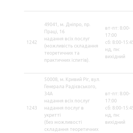
49041, м. Дніпро, пр.
вт-пт: 8:00-
Праці, 16
17:00
надання всіх послуг
1242
сб: 8:00-15:4
(можливість складання
нд, пн:
теоретичних та
вихідний
практичних іспитів).
50008, м. Кривий Ріг, вул.
Генерала Радієвського,
34А
вт-пт: 8:00-
надання всіх послуг
17:00
1243
надання послуг в
сб: 8:00-15:4
укритті
нд, пн:
(без можливості
вихідний
складання теоретичних