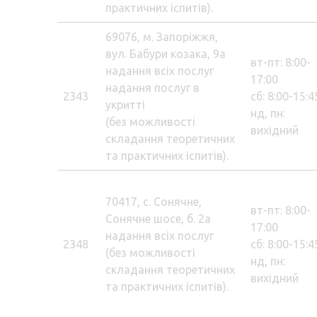
практичних іспитів).
69076, м. Запоріжжя,
вул. Бабури козака, 9а
вт-пт: 8:00-
надання всіх послуг
17:00
надання послуг в
2343
сб: 8:00-15:4
укритті
нд, пн:
(без можливості
вихідний
складання теоретичних
та практичних іспитів).
70417, с. Сонячне,
вт-пт: 8:00-
Сонячне шосе, б. 2а
17:00
надання всіх послуг
2348
сб: 8:00-15:4
(без можливості
нд, пн:
складання теоретичних
вихідний
та практичних іспитів).