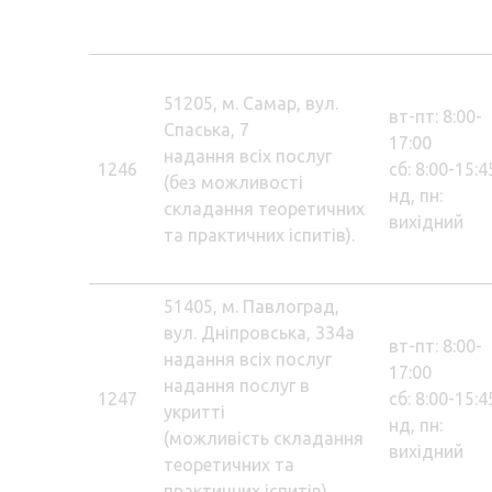
51205, м. Самар, вул.
вт-пт: 8:00-
Спаська, 7
17:00
надання всіх послуг
1246
сб: 8:00-15:4
(без можливості
нд, пн:
складання теоретичних
вихідний
та практичних іспитів).
51405, м. Павлоград,
вул. Дніпровська, 334а
вт-пт: 8:00-
надання всіх послуг
17:00
надання послуг в
1247
сб: 8:00-15:4
укритті
нд, пн:
(можливість складання
вихідний
теоретичних та
практичних іспитів).