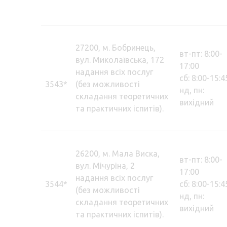
27200, м. Бобринець,
вт-пт: 8:00-
вул. Миколаївська, 172
17:00
надання всіх послуг
сб: 8:00-15:4
3543*
(без можливості
нд, пн:
складання теоретичних
вихідний
та практичних іспитів).
26200, м. Мала Виска,
вт-пт: 8:00-
вул. Мічуріна, 2
17:00
надання всіх послуг
3544*
сб: 8:00-15:4
(без можливості
нд, пн:
складання теоретичних
вихідний
та практичних іспитів).