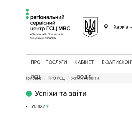
Харків
ПРО
ПОСЛУГИ
КАБІНЕТ
Е-ЗАПИС
КОН
РСЦ
ВОДІЯ
Головна
ПРО РСЦ
Успіхи та звіти
Успіхи та звіти
УСПІХИ
▼