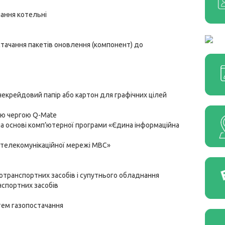
нання котельні
стачання пакетів оновлення (компонент) до
 некрейдовий папір або картон для графічних цілей
ою чергою Q-Mate
на основі комп’ютерної програми «Єдина інформаційна
 телекомунікаційної мережі МВС»
отранспортних засобів і супутнього обладнання
нспортних засобів
тем газопостачання