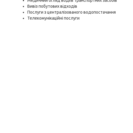
Медичний огляд водіїв транспортних засобів
Вивіз побутових відходів
Послуги з централізованого водопостачання
Телекомунікаційні послуги