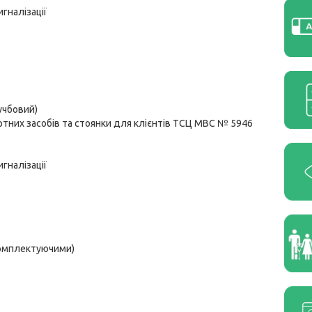
гналізації
учбовий)
тних засобів та стоянки для клієнтів ТСЦ МВС № 5946
гналізації
комплектуючими)