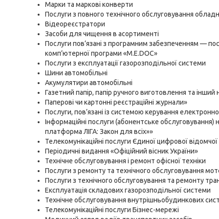
Марки та маркові конверти
Послуги з повного технічного обслуговування облад
Відеореєстратори
Засоби для чищення в асортименті
Послуги пов’язані з програмним забезпеченням — по
комп’ютерної програми «М.E.DOC»
Послуги з експлуатації газорозподільної системи
Шини автомобільні
Акумулятири автомобільні
Газетний папір, папір ручного виготовлення та інший
Паперові чи картонні реєстраційні журнали»
Послуги, пов’язані із системою керування електронн
Інформаційні послуги (абонентське обслуговування) 
платформа ЛІГА: Закон для всіх»»
Телекомунікаційні послуги Єдиної цифрової відомчої
Періодичні видання «Офіційний вісник України»
Технічне обслуговування і ремонт офісної техніки
Послуги з ремонту та технічного обслуговування мот
Послуги з технічного обслуговування та ремонту тра
Експлуатація складових газорозподільної системи
Технічне обслуговування внутрішньобудинкових сис
Телекомунікаційні послуги Бізнес-мережі