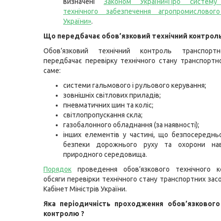
визначені
Законом України«Про систему 
технічного забезпечення агропромисловог
України»
.
Що передбачає обов’язковий технічний контрол
Обов’язковий технічний контроль транспортн
передбачає перевірку технічного стану транспортно
саме:
системи гальмового і рульового керування;
зовнішніх світлових приладів;
пневматичних шин та коліс;
світлопропускання скла;
газобалонного обладнання (за наявності);
інших елементів у частині, що безпосереднь
безпеки дорожнього руху та охорони на
природного середовища.
Порядок
проведення обов’язкового технічного 
обсяги перевірки технічного стану транспортних зас
Кабінет Міністрів України.
Яка періодичність проходження обов’язкового
контролю ?