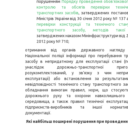
порушенням
Порядку проведення обов’язковог
контролю та обсягів перевірки техніч
транспортних засобів
, затверджених постано
Міністрів України від 30 січня 2012 року № 137
перевірки конструкції та технічного стан
транспортного засобу, методів такої
затверджених наказом Мінінфраструктури від 
2012 року № 710;
отримання від органів державного нагляду (
Національної поліції інформації про перебування т
засобу в непридатному для експлуатації стані (
унаслідок дорожньо-транспортної пр
розукомплектований, у зв’язку з чим непр
експлуатації) або встановлення за результатам
невідповідності технічного стану транспортного за
обладнання вимогам правил, норм, що стосуют
дорожнього руху та охорони навколишнього 
середовища, а також правил технічної експлуатації
підприємств-виробників та іншої нормативно
документації.
Які найбільш поширені порушення при проведенн