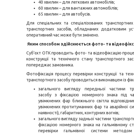
40 хвилин – для легкових автомобілів;
60 хвилин – для вантажних автомобілів;
65 хвилин – для автобусів.
Для спеціальних та спеціалізованих транспортних
транспортних засобів, обладнаних додатковим ус
оперативний час може бути змінено.
Яким способом здійснюється фото- та відеофікс
Суб’єкт ОТК проводить фото- та відеофіксацію проце
конструкції та технічного стану транспортного за
попереджає замовника.
Фотофіксація процесу перевірки конструкції та техн
транспортного засобу проводиться виконавцем із фік
загального вигляду передньої частини тр
засобу з фіксацією номерного знака під ча
увімкнених фар ближнього світла відповідн
увімкнених протитуманних фар та аварійної сиг
наявності), габаритних, контурних вогнів;
загального вигляду задньої частини транспортн
фіксацією номерного знака на гальмівному ст
перевірки гальмівної системи методом