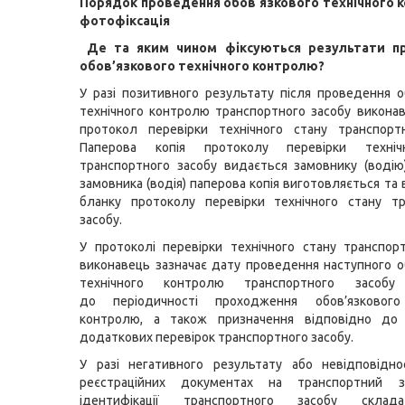
Порядок проведення обов`язкового технічного 
фотофіксація
Де та яким чином фіксуються результати п
обов’язкового технічного контролю?
У разі позитивного результату після проведення о
технічного контролю транспортного засобу викона
протокол перевірки технічного стану транспортн
Паперова копія протоколу перевірки техніч
транспортного засобу видається замовнику (водію
замовника (водія) паперова копія виготовляється та
бланку протоколу перевірки технічного стану тр
засобу.
У протоколі перевірки технічного стану транспор
виконавець зазначає дату проведення наступного о
технічного контролю транспортного засобу 
до періодичності проходження обов’язкового
контролю, а також призначення відповідно до
додаткових перевірок транспортного засобу.
У разі негативного результату або невідповідно
реєстраційних документах на транспортний з
ідентифікації транспортного засобу склад