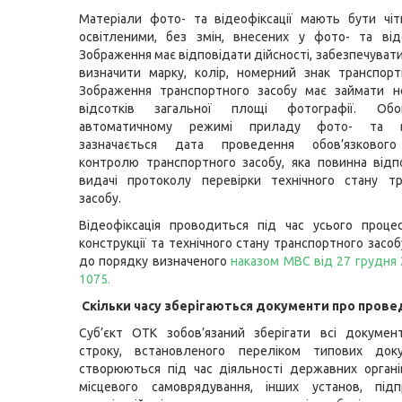
Матеріали фото- та відеофіксації мають бути чі
освітленими, без змін, внесених у фото- та від
Зображення має відповідати дійсності, забезпечуват
визначити марку, колір, номерний знак транспорт
Зображення транспортного засобу має займати 
відсотків загальної площі фотографії. Обо
автоматичному режимі приладу фото- та від
зазначається дата проведення обов’язкового
контролю транспортного засобу, яка повинна відп
видачі протоколу перевірки технічного стану тр
засобу.
Відеофіксація проводиться під час усього проце
конструкції та технічного стану транспортного засо
до порядку визначеного
наказом МВС від 27 грудня
1075.
Скільки часу зберігаються документи про пров
Суб’єкт ОТК зобов’язаний зберігати всі докумен
строку, встановленого переліком типових док
створюються під час діяльності державних органі
місцевого самоврядування, інших установ, під