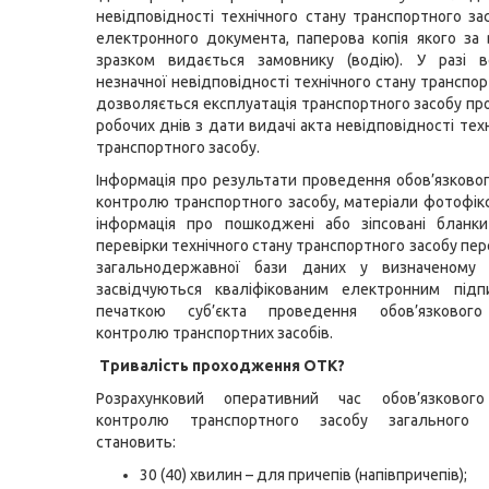
невідповідності технічного стану транспортного за
електронного документа, паперова копія якого за
зразком видається замовнику (водію). У разі в
незначної невідповідності технічного стану транспо
дозволяється експлуатація транспортного засобу пр
робочих днів з дати видачі акта невідповідності тех
транспортного засобу.
Інформація про результати проведення обов’язковог
контролю транспортного засобу, матеріали фотофікса
інформація про пошкоджені або зіпсовані бланки
перевірки технічного стану транспортного засобу пе
загальнодержавної бази даних у визначеному
засвідчуються кваліфікованим електронним підп
печаткою суб’єкта проведення обов’язкового
контролю транспортних засобів.
Тривалість проходження ОТК?
Розрахунковий оперативний час обов’язкового
контролю транспортного засобу загального п
становить:
30 (40) хвилин – для причепів (напівпричепів);