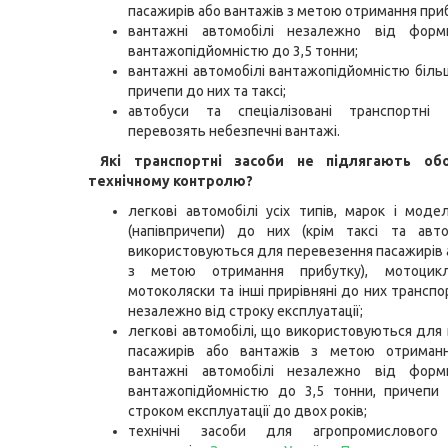
пасажирів або вантажів з метою отримання при
вантажні автомобілі незалежно від форм
вантажопідйомністю до 3,5 тонни;
вантажні автомобілі вантажопідйомністю більш
причепи до них та таксі;
автобуси та спеціалізовані транспортні
перевозять небезпечні вантажі.
Які транспортні засоби не підлягають обо
технічному контролю?
легкові автомобілі усіх типів, марок і моде
(напівпричепи) до них (крім таксі та авто
використовуються для перевезення пасажирів 
з метою отримання прибутку), мотоцикл
мотоколяски та інші прирівняні до них транспо
незалежно від строку експлуатації;
легкові автомобілі, що використовуються для
пасажирів або вантажів з метою отриманн
вантажні автомобілі незалежно від форм
вантажопідйомністю до 3,5 тонни, причепи 
строком експлуатації до двох років;
технічні засоби для агропромислового 