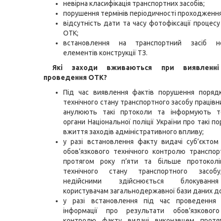
невірна класифікація транспортних засобів;
порушення термінів періодичності проходженн
відсутність дати та часу фотофіксації процес
ОТК;
встановлення на транспортний засіб не
елементів конструкції ТЗ.
Які заходи вживаються при виявленні
проведення ОТК?
Під час виявлення фактів порушення порядк
технічного стану транспортного засобу праців
анулюють такі пртоколи та інформують те
органи Національної поліції України про такі 
вжиття заходів адміністративного впливу;
у разі встановлення факту видачі суб’єкто
обов’язкового технічного контролю транспор
протягом року п’яти та більше протоколі
технічного стану транспортного засобу
недійсними здійснюється блокуванн
користувачам загальнодержавної бази даних до
у разі встановлення під час проведення 
інформації про результати обов’язкового
контролю факту видачі виконавцем протя