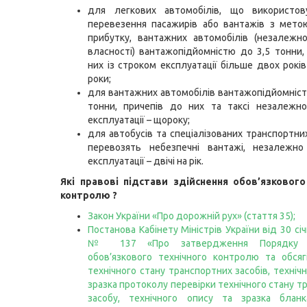
для легкових автомобілів, що використо
перевезення пасажирів або вантажів з мето
прибутку, вантажних автомобілів (незалежн
власності) вантажопідйомністю до 3,5 тонни,
них із строком експлуатації більше двох років
роки;
для вантажних автомобілів вантажопідйомніст
тонни, причепів до них та таксі незалежно
експлуатації – щороку;
для автобусів та спеціалізованих транспортних
перевозять небезпечні вантажі, незалежно
експлуатації – двічі на рік.
Які правові підстави здійснення обов’язкового
контролю ?
Закон України «Про дорожній рух» (стаття 35)
;
Постанова Кабінету Міністрів України від 30 сі
№ 137 «Про затвердження Порядку п
обов’язкового технічного контролю та обсяг
технічного стану транспортних засобів, техніч
зразка протоколу перевірки технічного стану т
засобу, технічного опису та зразка бл