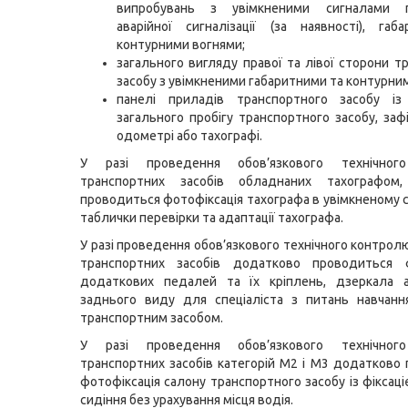
випробувань з увімкненими сигналами г
аварійної сигналізації (за наявності), га
контурними вогнями;
загального вигляду правої та лівої сторони т
засобу з увімкненими габаритними та контурни
панелі приладів транспортного засобу із
загального пробігу транспортного засобу, заф
одометрі або тахографі.
У разі проведення обов’язкового технічног
транспортних засобів обладнаних тахографом
проводиться фотофіксація тахографа в увімкненому с
таблички перевірки та адаптації тахографа.
У разі проведення обов’язкового технічного контрол
транспортних засобів додатково проводиться ф
додаткових педалей та їх кріплень, дзеркала 
заднього виду для спеціаліста з питань навчанн
транспортним засобом.
У разі проведення обов’язкового технічног
транспортних засобів категорій М2 і М3 додатково
фотофіксація салону транспортного засобу із фіксац
сидіння без урахування місця водія.