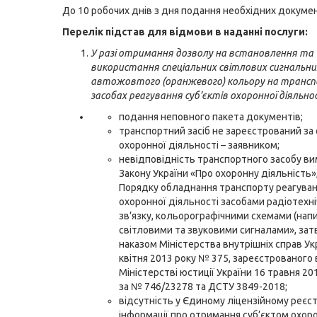
До 10 робочих днів з дня подання необхідних докуме
Перелік підстав для відмови в наданні послуги:
У разі отримання дозволу на встановлення та
використання спеціальних світлових сигнальни
автожовтого (оранжевого) кольору на транс
засобах реагування суб’єктів охоронної діяльнос
подання неповного пакета документів;
транспортний засіб не зареєстрований за 
охоронної діяльності – заявником;
невідповідність транспортного засобу в
Закону України «Про охоронну діяльність», 
Порядку обладнання транспорту реагуван
охоронної діяльності засобами радіотехн
зв’язку, кольорографічними схемами (напи
світловими та звуковими сигналами», за
наказом Міністерства внутрішніх справ Укр
квітня 2013 року № 375, зареєстрованого 
Міністерстві юстиції України 16 травня 20
за № 746/23278 та ДСТУ 3849-2018;
відсутність у Єдиному ліцензійному реєст
інформації про отримання суб’єктом охор