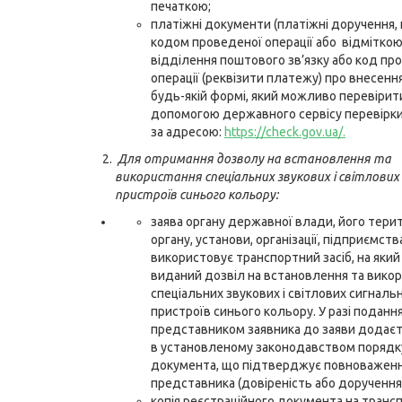
печаткою;
платіжні документи (платіжні доручення, к
кодом проведеної операції або відміткою
відділення поштового зв’язку або код пр
операції (реквізити платежу) про внесенн
будь-якій формі, який можливо перевірит
допомогою державного сервісу перевірки
за адресою:
https://check.gov.ua/
.
Для отримання дозволу на встановлення та
використання спеціальних звукових і світлових
пристроїв синього кольору:
заява органу державної влади, його тери
органу, установи, організації, підприємств
використовує транспортний засіб, на який
виданий дозвіл на встановлення та вико
спеціальних звукових і світлових сигналь
пристроїв синього кольору. У разі поданн
представником заявника до заяви додаєт
в установленому законодавством порядку
документа, що підтверджує повноваженн
представника (довіреність або доручення)
копія реєстраційного документа на транс