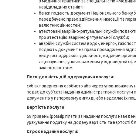
з медичної практики за спеціальністю «Медици
невідкладних станів»;
банки подають документ Національного банку У
передбачено право здійснення інкасації та пер
валютних цінностей;
атестовані аварійно-рятувальні служби подают
про атестацію аварійно-рятувальної служби;
аварійні служби систем водо-, енерго-, газопос
подають документ на право провадження відп
виду господарської діяльності, виданий органо
ліцензування, уповноваженим у відповідній сфер
законодавством
Послідовність дій одержувача послуги:
суб’єкт звернення особисто або через уповноважену 
подає до суб’єкта надання адміністративної послуги 
документів у паперовому вигляді, або надсилає їх п
Вартість послуги:
68 гривень (розмір плати за надання послуги наведен
урахування податку на додану вартість та вартості бл
Строк надання послуги: