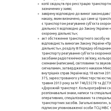
копії свідоцтв про реєстрацію транспортни
зазначених у заяві;
завірену відповідно до вимог законодавс
наказу, яким визначено, що саме ці трансп
є транспортом реагування суб’єкта охоро
діяльності відповідно до Закону України 
охоронну діяльність»;
акт обстеження транспортного засобу на
відповідність вимогам Закону України «П
діяльність», розділу III Порядку обладнан
транспорту реагування суб’єкта охоронної
засобами радіотехнічного зв’язку, кольо
схемами (написами), світловими та звуко
сигналами», затвердженого наказом Міні
внутрішніх справ України від 18 квітня 20
375, зареєстрованого у Міністерстві юстиц
травня 2013 року за № 746/23278 та ДСТ
«Дорожній транспорт. Кольорографічні сх
розпізнавальні знаки, написи та спеціальн
оперативних, спеціалізованих та спеціаль
транспортних засобів. Загальні вимоги», 
підписом уповноваженої особи ТСЦ МВС т