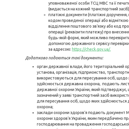
уповноваженої особи ТСЦ МВС та її печа
(видається на кожний транспортний засіб)
платіжні документи (платіжні доручення, к
кодом проведеної операції або відміткою 
відділення поштового зв’язку або код пр
операції (реквізити платежу) про внесенн
будь-якій формі, який можливо перевірит
допомогою державного сервісу перевірки
за адресою:
https://check.gov.ua/
.
Додатково подаються такі документи:
орган державної влади, його територіальний ор
установа, організація, підприємство, транспортн
використовуються для пересування осіб, щодо 
здійснюється державна охорона, подають лист
державної охорони України, який підтверджує,
зазначений у заяві транспортний засіб викорис
для пересування осіб, щодо яких здійснюється
охорона;
заклади охорони здоров’я подають документ М
охорони здоров’я України, яким передбачено пр
господарювання на провадження господарської