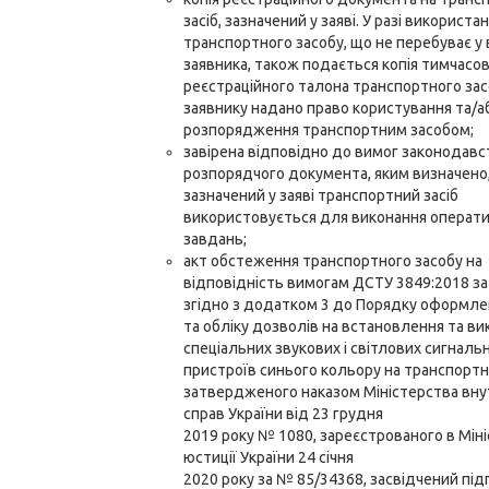
засіб, зазначений у заяві. У разі використа
транспортного засобу, що не перебуває у 
заявника, також подається копія тимчасо
реєстраційного талона транспортного зас
заявнику надано право користування та/а
розпорядження транспортним засобом;
завірена відповідно до вимог законодавст
розпорядчого документа, яким визначено
зазначений у заяві транспортний засіб
використовується для виконання операт
завдань;
акт обстеження транспортного засобу на
відповідність вимогам ДСТУ 3849:2018 з
згідно з додатком 3 до Порядку оформлен
та обліку дозволів на встановлення та в
спеціальних звукових і світлових сигналь
пристроїв синього кольору на транспортн
затвердженого наказом Міністерства вну
справ України від 23 грудня
2019 року № 1080, зареєстрованого в Міні
юстиції України 24 січня
2020 року за № 85/34368, засвідчений пі