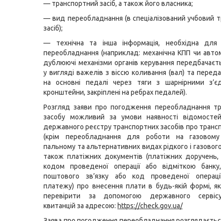
— транспортний засіб, а також його власника;
— вид переобладнання (в спеціалізований учбовий 
засіб);
— технічна та інша інформація, необхідна для
переобладнання (наприклад: механічна КПП чи авто
дублюючі механізми органів керування передбачаєт
у вигляді важелів з віссю коливання (вал) та перед
на основні педалі через тяги з шарнірними з’є
кронштейни, закріплені на ребрах педалей).
Розгляд заяви про погодження переобладнання тр
засобу можливий за умови наявності відомосте
державного реєстру транспортних засобів про трансп
(крім переобладнання для роботи на газовом
пальному та альтернативних видах рідкого і газового
також платіжних документів (платіжних доручень, 
кодом проведеної операції або відміткою банку,
поштового зв’язку або код проведеної операції
платежу) про внесення плати в будь-якій формі, 
перевірити за допомогою державного сервісу
квитанцій за адресою:
https://check.gov.ua/
Заява про погодження переобладнання розглядаєтьс