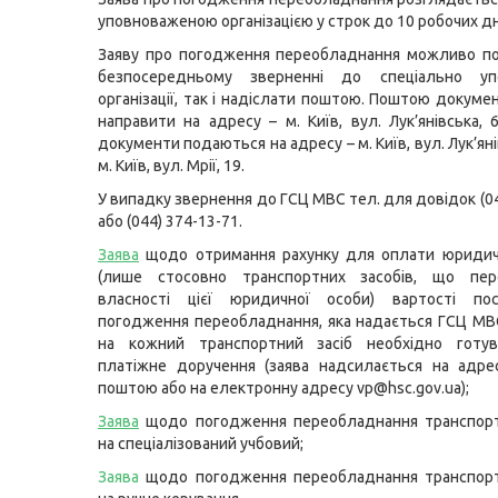
уповноваженою організацією у строк до 10 робочих дн
Заяву про погодження переобладнання можливо по
безпосередньому зверненні до спеціально уп
організації, так і надіслати поштою. Поштою докум
направити на адресу – м. Київ, вул. Лук’янівська, 
документи подаються на адресу – м. Київ, вул. Лук’яні
м. Київ, вул. Мрії, 19.
У випадку звернення до ГСЦ МВС тел. для довідок (0
або (044) 374-13-71.
Заява
щодо отримання рахунку для оплати юриди
(лише стосовно транспортних засобів, що пе
власності цієї юридичної особи) вартості п
погодження переобладнання, яка надається ГСЦ МВ
на кожний транспортний засіб необхідно готу
платіжне доручення (заява надсилається на адр
поштою або на електронну адресу vp@hsc.gov.ua);
Заява
щодо погодження переобладнання транспорт
на спеціалізований учбовий;
Заява
щодо погодження переобладнання транспорт