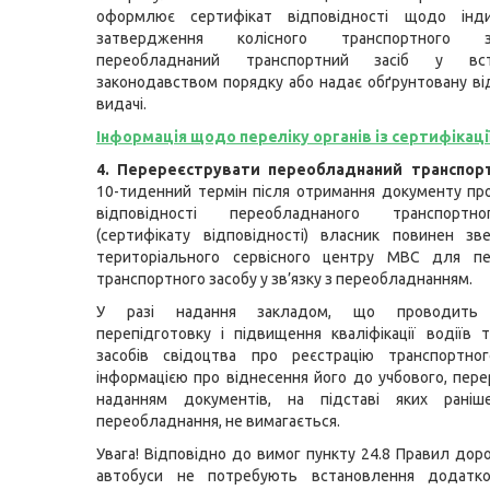
оформлює сертифікат відповідності щодо інди
затвердження колісного транспортного 
переобладнаний транспортний засіб у вст
законодавством порядку або надає обґрунтовану ві
видачі.
Інформація щодо переліку органів із сертифікаці
4. Перереєструвати переобладнаний транспорт
10-тиденний термін після отримання документу пр
відповідності переобладнаного транспортн
(сертифікату відповідності) власник повинен зв
територіального сервісного центру МВС для пер
транспортного засобу у зв’язку з переобладнанням.
У разі надання закладом, що проводить п
перепідготовку і підвищення кваліфікації водіїв 
засобів свідоцтва про реєстрацію транспортно
інформацією про віднесення його до учбового, перер
наданням документів, на підставі яких раніш
переобладнання, не вимагається.
Увага! Відповідно до вимог пункту 24.8 Правил дор
автобуси не потребують встановлення додатко