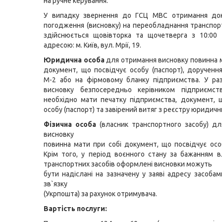
на ручне керування.
У випадку звернення до ГСЦ МВС отримання до
погодження (висновку) на переобладнання транспор
здійснюється щовівторка та щочетверга з 10:00 
адресою: м. Київ, вул. Мрії, 19.
Юридична особа
для отримання висновку повинна м
документ, що посвідчує особу (паспорт), доручен
М-2 або на фірмовому бланку підприємства. У ра
висновку безпосередньо керівником підприємст
необхідно мати печатку підприємства, документ, 
особу (паспорт) та завірений витяг з реєстру юридични
Фізична особа
(власник транспортного засобу) д
висновку
повинна мати при собі документ, що посвідчує особ
Крім того, у період воєнного стану за бажанням в
транспортних засобів оформлені висновки можуть
бути надіслані на зазначену у заяві адресу засоба
зв`язку
(Укрпошта) за рахунок отримувача.
Вартість послуги: