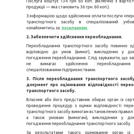
Послуга коштує 134 грн 60 коп. (включно з вартіс
продукції — яка становить 36 грн. 60 коп.).
З інформацією щодо здійснення оплати послуги «пе
транспортного засобу в спеціалізований учб
ознайомитись за
посиланням
.
2. Забезпечити здійснення переобладнання.
Переобладнання транспортного засобу повинно зд
відповідно до умов (вимог), викладених у до
погодження переобладнання. Слід зауважити, що з
не вимагає здійснення переобладнання
спеціалізованими підприємствами.
3. Після переобладнання транспортного засо
документ про оцінювання відповідності пере
транспортного засобу.
Власник або його представник обирає орган із серт
проведення процедур з оцінки відповідності пер
транспортного засобу вимогам встановлених правил і
а також умовам (вимогам), викладеним у док
погодження переобладнання транспортного засобу.
За результатами такого оцінювання орган із с