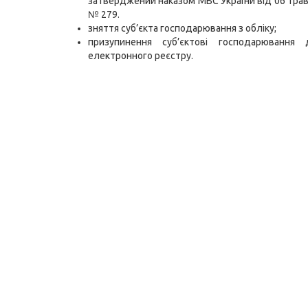
затверджений наказом МВС України від 06 трав
№ 279.
зняття суб’єкта господарювання з обліку;
призупинення суб’єктові господарювання
електронного реєстру.