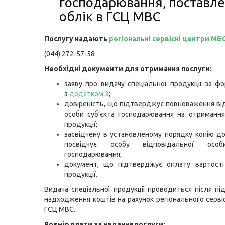
господарювання, поставл
облік в ГСЦ МВС
Послугу надають
регіональні сервісні центри МВ
(044) 272-57-58
Необх
ідні документи для отримання послуги:
заяву про видачу спеціальної продукції за ф
з
додатком 3
;
довіреність, що підтверджує повноваження ві
особи суб’єкта господарювання на отримання
продукції;
засвідчену в установленому порядку копію д
посвідчує особу відповідальної особ
господарювання;
документ, що підтверджує оплату вартості 
продукції.
Видача спеціальної продукції проводиться після п
надходження коштів на рахунок регіонального серві
ГСЦ МВС.
Розмір плати за надання послуги: