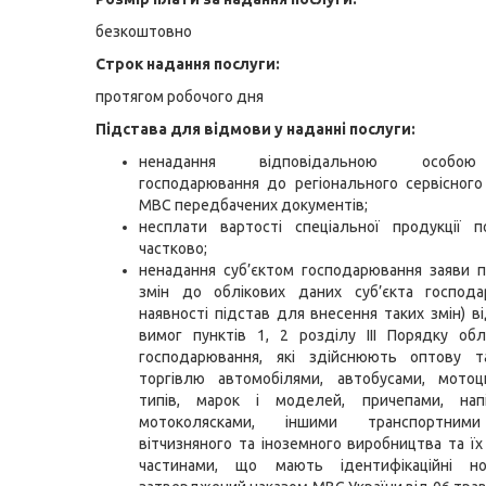
безкоштовно
Строк надання послуги:
протягом робочого дня
Підстава для відмови у наданні послуги:
ненадання відповідальною особою
господарювання до регіонального сервісног
МВС передбачених документів;
несплати вартості спеціальної продукції п
частково;
ненадання суб’єктом господарювання заяви 
змін до облікових даних суб’єкта господа
наявності підстав для внесення таких змін) в
вимог пунктів 1, 2 розділу III Порядку облі
господарювання, які здійснюють оптову т
торгівлю автомобілями, автобусами, мотоц
типів, марок і моделей, причепами, напі
мотоколясками, іншими транспортним
вітчизняного та іноземного виробництва та ї
частинами, що мають ідентифікаційні н