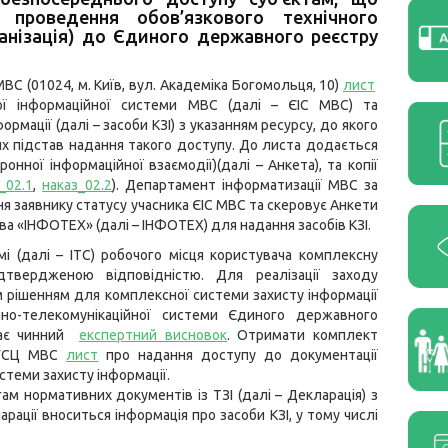
 проведення обов’язкового технічного
ганізація) до Єдиного державного реєстру
С (01024, м. Київ, вул. Академіка Богомольця, 10)
лист
ої інформаційної системи МВС (далі – ЄІС МВС) та
рмації (далі – засоби КЗІ) з указанням ресурсу, до якого
х підстав надання такого доступу. До листа додається
онної інформаційної взаємодії)(далі – Анкета), та копії
_02.1
,
наказ_02.2
). Департамент інформатизації МВС за
 заявнику статусу учасника ЄІС МВС та скеровує Анкети
а «ІНФОТЕХ» (далі – ІНФОТЕХ) для надання засобів КЗІ.
мі (далі – ІТС) робочого місця користувача комплексну
дтвердженою відповідністю. Для реалізації заходу
м рішенням для комплексної системи захисту інформації
йно-телекомунікаційної системи Єдиного державного
 має чинний
експертний висновок
. Отримати комплект
у ГСЦ МВС
лист
про надання доступу до документації
стеми захисту інформації.
м нормативних документів із ТЗІ (далі – Декларація) з
рації вноситься інформація про засоби КЗІ, у тому числі