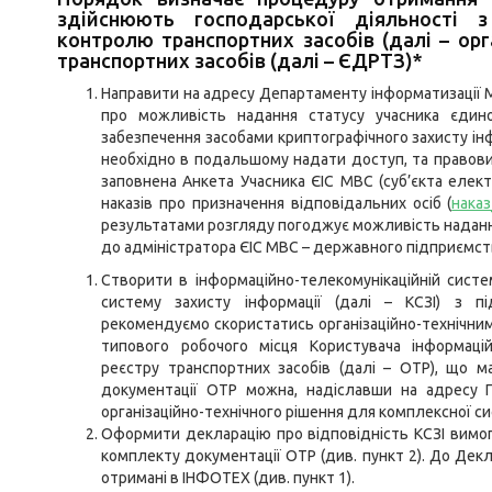
здійснюють господарської діяльності з
контролю транспортних засобів (далі – ор
транспортних засобів (далі – ЄДРТЗ)*
Направити на адресу Департаменту інформатизації МВ
про можливість надання статусу учасника єдин
забезпечення засобами криптографічного захисту інфо
необхідно в подальшому надати доступ, та правови
заповнена Анкета Учасника ЄІС МВС (суб’єкта електр
наказів про призначення відповідальних осіб (
наказ
результатами розгляду погоджує можливість надання
до адміністратора ЄІС МВС – державного підприємств
Створити в інформаційно-телекомунікаційній систе
систему захисту інформації (далі – КСЗІ) з пі
рекомендуємо скористатись організаційно-технічни
типового робочого місця Користувача інформаці
реєстру транспортних засобів (далі – ОТР), що
документації ОТР можна, надіславши на адрес
організаційно-технічного рішення для комплексної си
Оформити декларацію про відповідність КСЗІ вимога
комплекту документації ОТР (див. пункт 2). До Декла
отримані в ІНФОТЕХ (див. пункт 1).