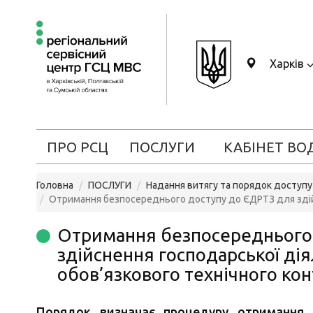
Харків
ПРО РСЦ
ПОСЛУГИ
КАБІНЕТ ВО
Головна
ПОСЛУГИ
Надання витягу та порядок доступ
Отримання безпосереднього доступу до ЄДРТЗ для здійс
Отримання безпосереднього
здійснення господарської ді
обов’язкового технічного ко
Порядок визначає процедуру отримання 