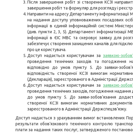
Після завершення робіт зі створення КСЗІ направ
завершення робіт та формуляр для розгляду і реєстра
Направити на адресу Департаменту інформатизації МВС
на надання доступу уповноважених посадових осіб 
інформації в єдиній інформаційній системі Міністер
(див. пункти 2, 3, 5). Департамент інформатизації
інформації в ЄІС МВС та скеровує заявку для роз
забезпечує створення захищених каналів для підклю
про це користувача.
Доступ надається користувачам за
заявкою-зобов
проведення технічних заходів та погодження н
відповідно до умов пункту 5. До заявки-зобов’
відповідність створеної КСЗІ вимогам нормативни
(Декларація), зареєстрованого в Адміністрації Держс
Доступ надається користувачам за
заявкою-зобов
проведення технічних заходів, погодження надання
до умов пункту 5. До заяви-зобов’язання додаєт
створеної КСЗІ вимогам нормативних документів с
зареєстрованого в Адміністрації Держспецзв’язку.
Доступ надається з урахуванням вимог встановлених По
результати обов’язкового технічного контролю транспор
плати за надання таких послуг, затвердженого постановою