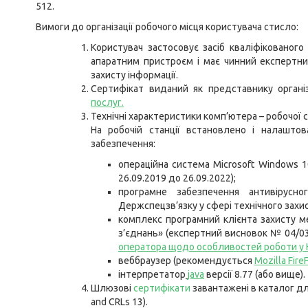
512.
Вимоги до організації робочого місця користувача стисло:
Користувач застосовує засіб кваліфікованог
апаратним пристроєм і має чинний експертни
захисту інформації.
Сертифікат виданий як представнику органі
послуг
.
Технічні характеристики комп’ютера – робочої с
На робочій станції встановлено і налашто
забезпечення:
операційна система Microsoft Windows 1
26.09.2019 до 26.09.2022);
програмне забезпечення антивірусн
Держспецзв’язку у сфері технічного захис
комплекс програмний клієнта захисту ме
з’єднань» (експертний висновок № 04/03/
оператора щодо особливостей роботи у 
веббраузер (рекомендується
Mozilla Fire
інтерпретатор
java
версії 8.77 (або вище).
Шлюзові
сертифікати
завантажені в каталог для
and CRLs 13).