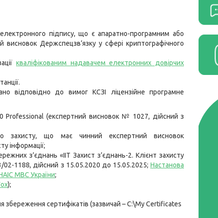
о електронного підпису, що є апаратно-програмним або
й висновок Держспецзв’язку у сфері криптографічного
зації
кваліфікованим надавачем електронних довірчих
танції.
вано відповідно до вимог КСЗІ ліцензійне програмне
0 Professional (експертний висновок № 1027, дійсний з
ого захисту, що має чинний експертний висновок
ту інформації;
режних з’єднань «ІІТ Захист з’єднань-2. Клієнт захисту
02-1188, дійсний з 15.05.2020 до 15.05.2025;
Настанова
НАІС МВС України
;
Fox
);
 збереження сертифікатів (зазвичай – C:\My Certificates