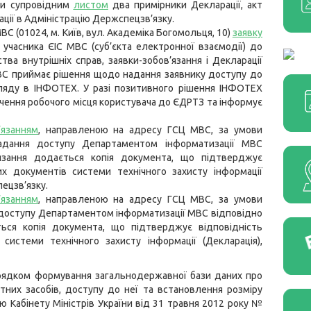
ити супровідним
листом
два примірники Декларації, акт
ції в Адміністрацію Держспецзв’язку.
 (01024, м. Київ, вул. Академіка Богомольця, 10)
заявку
учасника ЄІС МВС (суб’єкта електронної взаємодії) до
ства внутрішніх справ, заявки-зобов’язання і Декларації
 МВС приймає рішення щодо надання заявнику доступу до
гляду в ІНФОТЕХ. У разі позитивного рішення ІНФОТЕХ
чення робочого місця користувача до ЄДРТЗ та інформує
’язанням
, направленою на адресу ГСЦ МВС, за умови
адання доступу Департаментом інформатизації МВС
язання додається копія документа, що підтверджує
х документів системи технічного захисту інформації
пецзв’язку.
’язанням
, направленою на адресу ГСЦ МВС, за умови
 доступу Департаментом інформатизації МВС відповідно
ься копія документа, що підтверджує відповідність
истеми технічного захисту інформації (Декларація),
рядком формування загальнодержавної бази даних про
тних засобів, доступу до неї та встановлення розміру
 Кабінету Міністрів України від 31 травня 2012 року №