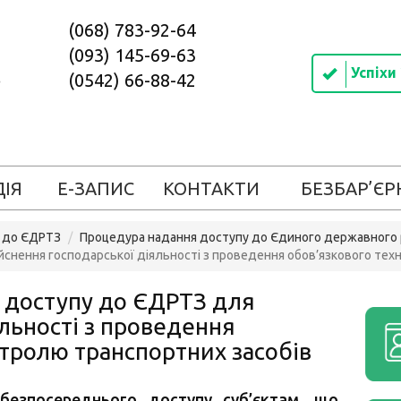
(068) 783-92-64
(093) 145-69-63
Успіхи
(0542) 66-88-42
ДІЯ
Е-ЗАПИС
КОНТАКТИ
БЕЗБАР’ЄР
у до ЄДРТЗ
Процедура надання доступу до Єдиного державного 
нення господарської діяльності з проведення обов’язкового техн
 доступу до ЄДРТЗ для
яльності з проведення
нтролю транспортних засобів
безпосереднього доступу суб’єктам, що