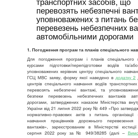
транспортних засобів, що
перевозять небезпечні вант
уповноважених з питань бе
перевезень небезпечних ва
автомобільними дорогами
1. Погодження програм та планів спеціального на
Для погодження програм і планів спеціального 
курсами підготовки/перепідготовки водіїв та/аб
уповноважених керівник центру спеціального навча
ГСЦ МВС заяву, форму якої наведено в
додатку 2
центрів спеціального навчання водіїв транспортних
перевозять небезпечні вантажі, та уповноважен
безпеки перевезень небезпечних вантажів авт
дорогами, затверджених наказом Міністерства внут
України від 21 липня 2022 року № 449 «Про затверд
нормативно-правових актів з питань організації 
навчання працівників дорожнього перевезення 
вантажів», зареєстрованим в Міністерстві юстиці
серпня 2022 року за № 949/38285 (далі –
Вимо