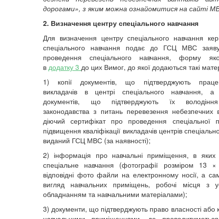
дорогами», з яким можна ознайомитися на сайті М
2. Визначення центру спеціального навчання
Для визначення центру спеціального навчання кер
спеціального навчання подає до ГСЦ МВС заяв
проведення спеціального навчання, форму як
в
додатку 3
до цих Вимог, до якої додаються такі мате
1) копії документів, що підтверджують праце
викладачів в центрі спеціального навчання, а 
документів, що підтверджують їх володінн
законодавства з питань перевезення небезпечних 
діючий сертифікат про проведення спеціальної п
підвищення кваліфікації викладачів центрів спеціальн
виданий ГСЦ МВС (за наявності);
2) інформація про навчальні приміщення, в яких
спеціальне навчання (фотографії розміром 13 
відповідні фото файли на електронному носії, а са
вигляд навчальних приміщень, робочі місця з у
обладнанням та навчальними матеріалами);
3) документи, що підтверджують право власності або
навчальними приміщеннями, де проводитиметься