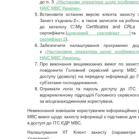
до п. 3
«Настанови оператора щодо особливос
НАІС МВС України»
.
Встановити останню версію клієнта захисту з
Захист з’єднань-2», а також записати на робоч
до каталогу С:\My Certificates and CRLs
сертифікати.(
шлюзовий сертифікат 1
т
сертифікат 2
).
Забезпечити налаштування програмних дода
з
«Настановою оператора щодо особливост
НАІС МВС України
»
.
Про виконання вищевказаних вимог по захист
повідомити Головний сервісний центр МВ
доступу (дозволу) на передачу інформації до
суб’єктами господарювання.
Отримати логін та пароль доступу до ІТ
відокремленому підрозділі Головного сервісног
за місцезнаходженням користувача.
Невиконання зовнішнім користувачем інформаційних 
МВС вимог щодо захисту інформації є підставою для 
в доступі до ІТС ЄДР МВС.
Налаштування ІІТ Клієнт захисту (параметри
з’єднання):