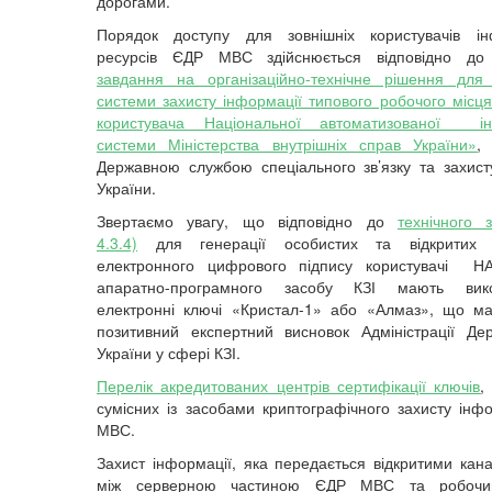
дорогами.
Порядок доступу для зовнішніх користувачів ін
ресурсів ЄДР МВС здійснюється відповідно д
завдання на організаційно-технічне рішення для
системи захисту інформації типового робочого місця
користувача Національної автоматизованої ін
системи Міністерства внутрішніх справ України»
,
Державною службою спеціального зв’язку та захист
України.
Звертаємо увагу, що відповідно до
технічного 
4.3.4)
для генерації особистих та відкритих 
електронного цифрового підпису користувачі НА
апаратно-програмного засобу КЗІ мають вико
електронні ключі «Кристал-1» або «Алмаз», що м
позитивний експертний висновок Адміністрації Дер
України у сфері КЗІ.
Перелік акредитованих центрів сертифікації ключів
,
сумісних із засобами криптографічного захисту ін
МВС.
Захист інформації, яка передається відкритими кана
між серверною частиною ЄДР МВС та робочи