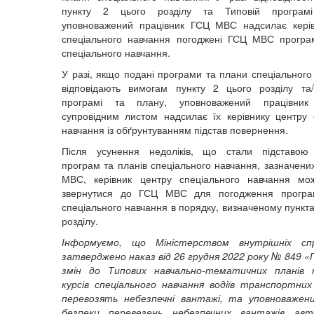
пункту 2 цього розділу та Типовій програм
уповноважений працівник ГСЦ МВС надсилає керів
спеціального навчання погоджені ГСЦ МВС програ
спеціального навчання.
У разі, якщо подані програми та плани спеціального
відповідають вимогам пункту 2 цього розділу та
програмі та плану, уповноважений працівн
супровідним листом надсилає їх керівнику центру 
навчання із обґрунтуванням підстав повернення.
Після усунення недоліків, що стали підставою
програм та планів спеціального навчання, зазначени
МВС, керівник центру спеціального навчання мо
звернутися до ГСЦ МВС для погодження програ
спеціального навчання в порядку, визначеному пункт
розділу.
Інформуємо, що Міністерством внутрішніх сп
затверджено наказ від 26 грудня 2022 року № 849 «
змін до Типових навчально-тематичних планів
курсів спеціального навчання водіїв транспортних
перевозять небезпечні вантажі, та уповноважен
безпеки перевезень небезпечних вантажів авт