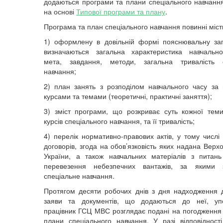
додаються програми та плани спеціального навчання
на основі
Типової програми та плану
.
Програма та план спеціального навчання повинні міст
1) оформлену в довільній формі пояснювальну зап
визначаються загальна характеристика навчально
мета, завдання, методи, загальна тривалість с
навчання;
2) план занять з розподілом навчального часу за 
курсами та темами (теоретичні, практичні заняття);
3) зміст програми, що розкриває суть кожної теми
курсів спеціального навчання, та її тривалість;
4) перелік нормативно-правових актів, у тому числі
договорів, згода на обов’язковість яких надана Вер
України, а також навчальних матеріалів з питан
перевезення небезпечних вантажів, за якими з
спеціальне навчання.
Протягом десяти робочих днів з дня надходження
заяви та документів, що додаються до неї, уп
працівник ГСЦ МВС розглядає подані на погодження
плани спеціального навчання. У разі відповідност