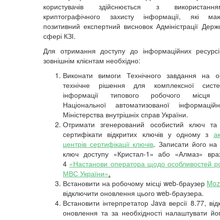
користувачів здійснюється з використанн
криптографічного захисту інформації, які м
позитивний експертний висновок Адміністрації Держс
сфері КЗІ.
Для отримання доступу до інформаційних ресур
зовнішнім клієнтам необхідно:
Виконати вимоги Технічного завдання на ор
технічне рішення для комплексної сист
інформації типового робочого місця к
Національної автоматизованої інформацій
Міністерства внутрішніх справ України.
Отримати згенерований особистий ключ та
сертифікати відкритих ключів у одному з
а
центрів сертифікації ключів
.
Записати його на 
ключ доступу «Кристал-1» або «Алмаз» вр
4
«
Настанови оператора щодо особливостей р
МВС України»
.
Встановити на робочому місці web-браузер
Mozi
відключити оновлення цього web-браузера.
Встановити інтерпретатор Java версії 8.77, ві
оновлення та за необхідності налаштувати йог