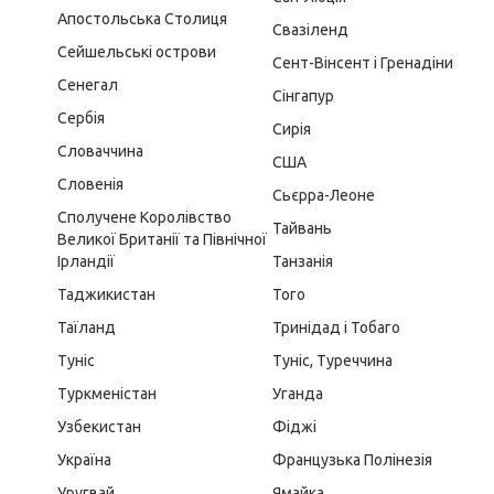
Апостольська Столиця
Свазіленд
Сейшельські острови
Сент-Вінсент і Гренадіни
Сенегал
Сінгапур
Сербія
Сирія
Словаччина
США
Словенія
Сьєрра-Леоне
Сполучене Королівство
Тайвань
Великої Британії та Північної
Ірландії
Танзанія
Таджикистан
Того
Таїланд
Тринідад і Тобаго
Туніс
Туніс, Туреччина
Туркменістан
Уганда
Узбекистан
Фіджі
Україна
Французька Полінезія
Уругвай
Ямайка