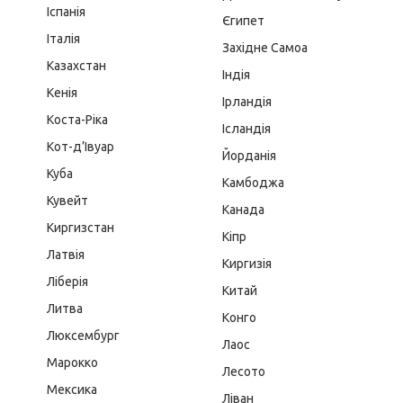
Іспанія
Єгипет
Італія
Західне Самоа
Казахстан
Індія
Кенія
Ірландія
Коста-Ріка
Ісландія
Кот-д’Івуар
Йорданія
Куба
Камбоджа
Кувейт
Канада
Киргизстан
Кіпр
Латвія
Киргизія
Ліберія
Китай
Литва
Конго
Люксембург
Лаос
Марокко
Лесото
Мексика
Ліван