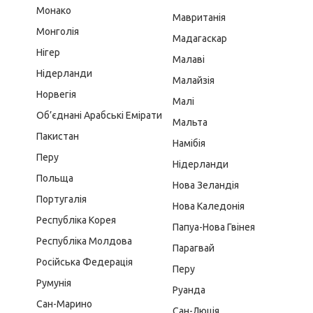
Монако
Мавританія
Монголія
Мадагаскар
Нігер
Малаві
Нідерланди
Малайзія
Норвегія
Малі
Об’єднані Арабські Емірати
Мальта
Пакистан
Намібія
Перу
Нідерланди
Польща
Нова Зеландія
Португалія
Нова Каледонія
Республіка Корея
Папуа-Нова Гвінея
Республіка Молдова
Парагвай
Російська Федерація
Перу
Румунія
Руанда
Сан-Марино
Сан-Люція