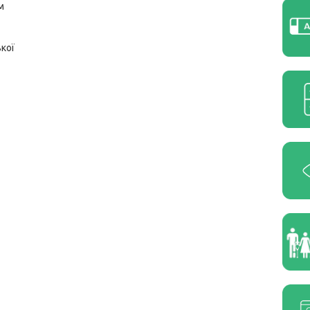
м
кої