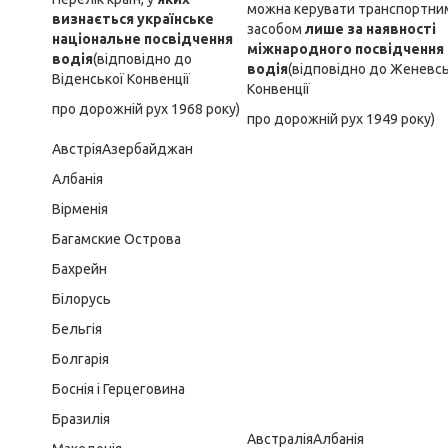
можна керувати транспортни
визнається українське
засобом
лише за наявності
національне посвідчення
міжнародного посвідчення
водія
(відповідно до
водія
(відповідно до Женевсь
Віденської Конвенції
Конвенції
про дорожній рух 1968 року)
про дорожній рух 1949 року)
АвстріяАзербайджан
Албанія
Вірменія
Багамские Острова
Бахрейн
Білорусь
Бельгія
Болгарія
Боснія і Герцеговина
Бразилія
АвстраліяАлбанія