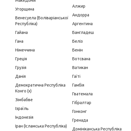
Македонія
Алжир
Угорщина
Андорра
Венесуела (Боліваріанської
Республіка)
Аргентина
Гайана
Бангладеш
Гана
Беліз
Німеччина
Бенін
Греція
Ботсвана
Грузія
Ватикан
Данія
Гаїті
Демократична Республіка
Гамбія
Конго (x)
Гватемала
Зімбабве
Гібралтар
Ізраїль
Гонконг
Індонезія
Гренада
Іран (Ісламська Республіка)
Домініканська Республіка