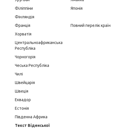
Філіппіни
Японія
Фінляндія
Франція
Повний перелік країн
Хорватія
Центральноафриканська
Республіка
Чорногорія
Чеська Республіка
Чилі
Швейцарія
Швеція
Еквадор
Естонія
Південна Африка
Текст
Віденської