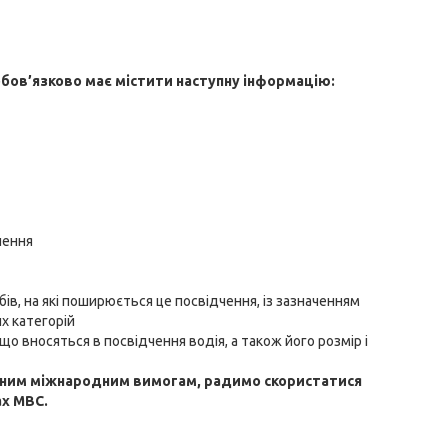
обов’язково має містити наступну інформацію:
чення
обів, на які поширюється це посвідчення, із зазначенням
их категорій
о вносяться в посвідчення водія, а також його розмір і
чинним міжнародним вимогам, радимо скористатися
ах МВС.