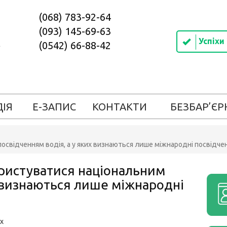
(068) 783-92-64
(093) 145-69-63
Успіхи
(0542) 66-88-42
ДІЯ
Е-ЗАПИС
КОНТАКТИ
БЕЗБАР’ЄР
посвідченням водія, а у яких визнаються лише міжнародні посвідче
ористуватися національним
х визнаються лише міжнародні
их