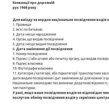
Конвенції
про дорожній
рух 1968 року
Для виїзду за кордон національне посвідчення водія 
1. Прізвище
2. Ім’я і по батькові
3. Дата і місце народження
4. Орган, що видав посвідчення
5. Дата і місце видачі посвідчення
6.
Дата закінчення дії посвідчення
7. Номер посвідчення
8. Підпис і / або штамп або печатку органу, що видав посвід
9. Підпис власника
10. Фотографія власника
11. Категорія / категорії, або підкатегорії транспортних зас
дати видачі посвідчення і дат закінчення дії для кожної з ц
Національне законодавство визначає додаткові відомості, щ
тип палітурки.
У разі, якщо ваше посвідчення водія не відповідає 
послугою обміну посвідчення водія у сервісних центр