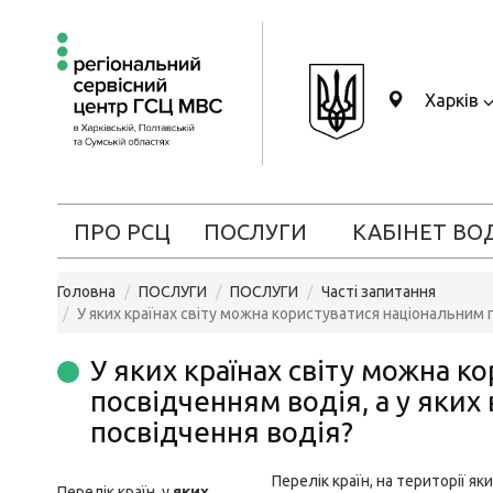
Харків
ПРО РСЦ
ПОСЛУГИ
КАБІНЕТ ВО
Головна
ПОСЛУГИ
ПОСЛУГИ
Часті запитання
У яких країнах світу можна користуватися національним 
У яких країнах світу можна к
посвідченням водія, а у яки
посвідчення водія?
Перелік країн, на території як
Перелік країн, у
яких