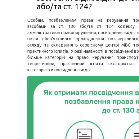
або/та ст. 124?
Особам, позбавленим права на керування тра
засобами за ст. 130 або/та ст. 124 Кодексу 
адміністративні правопорушення, посвідчення водія 
після обов’язкового проходження позачерговог
огляду та складання в сервісному центрі МВС те
практичного іспитів. У разі наявності в посвідченні в
більше категорій на право керування транспорт
теоретичний, практичний іспити складаютьс
категорією в посвідченні водія.