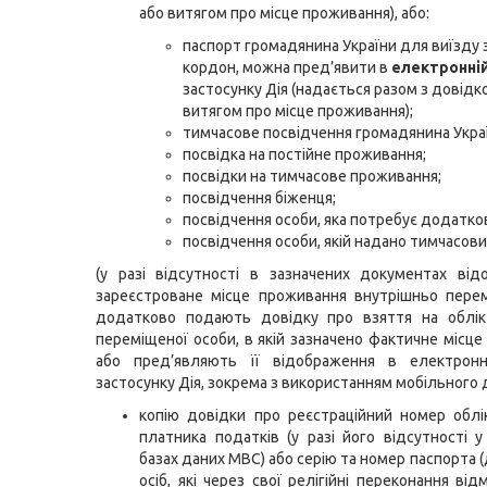
або витягом про місце проживання), або:
паспорт громадянина України для виїзду 
кордон, можна пред’явити в
електронні
застосунку Дія (надається разом з довідк
витягом про місце проживання);
тимчасове посвідчення громадянина Укра
посвідка на постійне проживання;
посвідки на тимчасове проживання;
посвідчення біженця;
посвідчення особи, яка потребує додатков
посвідчення особи, якій надано тимчасови
(у разі відсутності в зазначених документах ві
зареєстроване місце проживання внутрішньо пере
додатково подають довідку про взяття на облік
переміщеної особи, в якій зазначено фактичне місце
або пред’являють її відображення в електрон
застосунку Дія, зокрема з використанням мобільного 
копію довідки про реєстраційний номер облі
платника податків (у разі його відсутності у
базах даних МВС) або серію та номер паспорта 
осіб, які через свої релігійні переконання ві