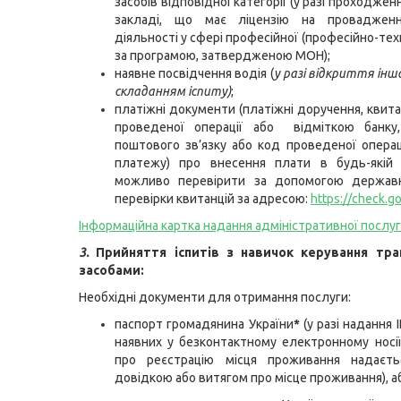
засобів відповідної категорії (у разі проходжен
закладі, що має ліцензію на провадженн
діяльності у сфері професійної (професійно-техн
за програмою, затвердженою МОН);
наявне посвідчення водія (
у
разі відкриття інш
складанням іспиту)
;
платіжні документи (платіжні доручення, квита
проведеної операції або відміткою банку,
поштового зв’язку або код проведеної операці
платежу) про внесення плати в будь-якій 
можливо перевірити за допомогою державн
перевірки квитанцій за адресою:
https://check.go
Інформаційна картка надання адміністративної послу
3.
Прийняття іспитів з навичок керування тр
засобами:
Необхідні документи для отримання послуги:
паспорт громадянина України
*
(у разі надання 
наявних у безконтактному електронному носі
про реєстрацію місця проживання надаєт
довідкою або витягом про місце проживання), а