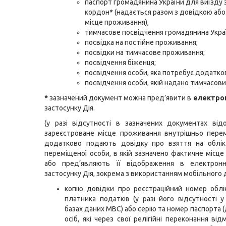
паспорт громадянина України для виїзду 
кордон
*
(надається разом з довідкою або
місце проживання),
тимчасове посвідчення громадянина Укра
посвідка на постійне проживання;
посвідки на тимчасове проживання;
посвідчення біженця;
посвідчення особи, яка потребує додатков
посвідчення особи, якій надано тимчасови
*
зазначений документ можна пред’явити в
електро
застосунку Дія.
(у разі відсутності в зазначених документах ві
зареєстроване місце проживання внутрішньо пере
додатково подають довідку про взяття на облік
переміщеної особи, в якій зазначено фактичне місце
або пред’являють її відображення в електрон
застосунку Дія, зокрема з використанням мобільного 
копію довідки про реєстраційний номер облі
платника податків (у разі його відсутності у
базах даних МВС) або серію та номер паспорта 
осіб, які через свої релігійні переконання ві