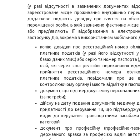
(у разі відсутності в зазначених документах ві
зареєстроване місце проживання внутрішньо пере
додатково подають довідку про взяття на облік
переміщеної особи, в якій зазначено фактичне місце
або пред’являють її відображення в електрон
застосунку Дія, зокрема з використанням мобільного 
копію довідки про реєстраційний номер облі
платника податків (у разі його відсутності у
базах даних МВС) або серію та номер паспорта 
осіб, які через свої релігійні переконання ві
прийняття реєстраційного номера облік
платника податків, повідомили про це в
контролюючому органу і мають відмітку в паспор
документ, що підтверджує зміну персональних
(за потреби);
дійсну на дату подання документів медичну 
придатності до керування ТЗ, що підтвердж
водія до керування транспортними засобами
категорій;
документ про професійну (професійно-техні
державного зразка за професією водія авто