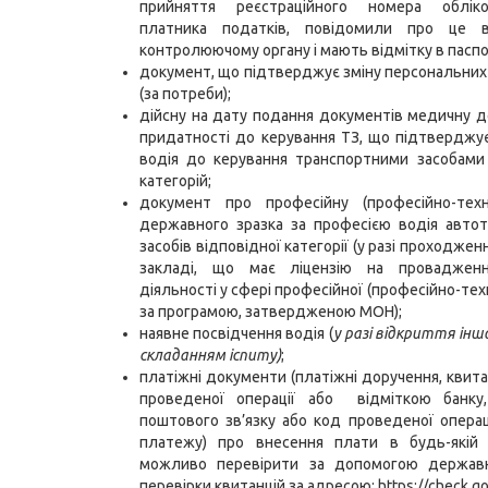
прийняття реєстраційного номера облік
платника податків, повідомили про це в
контролюючому органу і мають відмітку в паспор
документ, що підтверджує зміну персональних
(за потреби);
дійсну на дату подання документів медичну 
придатності до керування ТЗ, що підтвердж
водія до керування транспортними засобами
категорій;
документ про професійну (професійно-техні
державного зразка за професією водія авто
засобів відповідної категорії (у разі проходжен
закладі, що має ліцензію на провадженн
діяльності у сфері професійної (професійно-техн
за програмою, затвердженою МОН);
наявне посвідчення водія (
у
разі відкриття інш
складанням іспиту)
;
платіжні документи (платіжні доручення, квита
проведеної операції або відміткою банку,
поштового зв’язку або код проведеної операці
платежу) про внесення плати в будь-якій 
можливо перевірити за допомогою державн
перевірки квитанцій за адресою:
https://check.go