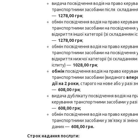
видача посвідчення водія на право керув
транспортними засобами після складання 
—
1278,00 грн
;
обмін посвідчення водія на право керуван
транспортними засобами на посвідчення у
відкриття іншої категорії (зі складанням іс
—
1278,00 грн
;
обмін посвідчення водія на право керуван
транспортними засобами на посвідчення у
відкриття нижчої категорії (зі складання
іспиту) —
1028,00 грн
;
обмін
посвідчення водія на право керува
транспортними засобами (виданого
впер
дії на 2 роки
, старого на нове або у разі 
—
608,00 грн
;
видача дублікату посвідчення водія на пр
керування транспортними засобами у раз
—
608,00 грн;
обмін посвідчення водія на право керуван
транспортними засобами у зв’язку зі змін
даних —
608,00 грн.
Строк надання послуги: