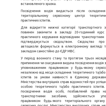
встановленого зразка.
Посвідчення водія видається після складенн
територіальному сервісному центрі теоретич
практичних іспитів.
Для відкриття нижчої категорії транспортного з
повинен закінчити в закладі 20-годинний курс
практичного керування відповідним транспортним
підтверджується свідоцтвом. Свідоцтво про 
автошколи формується в електронному вигляді т
закладом самостійно до ЄДР МВС.
У період воєнного стану та протягом трьох місяці
припинення чи скасування видача посвідчення водія 
уповноваженим працівником у будь-якому сервіс
незалежно від місця складення теоретичного та/або
іспитів за умови наявності в Єдиному державн
Міністерства внутрішніх справ відомостей про успіш
особою теоретичного та/або практичного іспитів
посвідчення водія особі, позбавленій права н
транспортними засобами, здійснюється упо
працівником будь-якого територіального орган
сервісних послуг Міністерства внутрішніх справ н