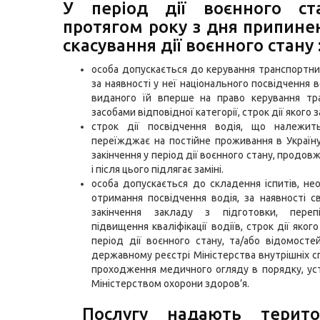
У період дії воєнного ст
протягом року з дня припине
скасування дії воєнного стану 
особа допускається до керування транспортн
за наявності у неї національного посвідчення в
виданого їй вперше на право керування тр
засобами відповідної категорії, строк дії якого з
строк дії посвідчення водія, що належить
переїжджає на постійне проживання в Україну,
закінчення у період дії воєнного стану, продовж
і після цього підлягає заміні.
особа допускається до складення іспитів, не
отримання посвідчення водія, за наявності с
закінчення закладу з підготовки, переп
підвищення кваліфікації водіїв, строк дії якого
період дії воєнного стану, та/або відомост
державному реєстрі Міністерства внутрішніх сп
проходження медичного огляду в порядку, у
Міністерством охорони здоров’я.
Послугу надають територ