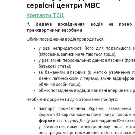
сервісні центри МВС
Контакти ТСЦ
1.
Видача посвідчення водія на право 
транспортними засобами
Обмін посвідчення водія проводиться:
у разі непридатності його для подальшого 
(зіпсоване, записи не читаються тощо);
у разі зміни персональних даних власника (прізв
батькові, стать);
за бажанням власника (з метою уточнення п
даних латинськими літерами, зміни відцифров
обличчя особи тощо);
обмін посвідчень водія, що видані вперше на 2 р
Необхідні документи для отримання послуги:
паспорт громадянина України, зазначений
форматі ID-картки можна пред’явити також в
формі
в застосунку Дія (у разі надання ID-картк
у безконтактному електронному носії від
реєстрацію місця проживання надається разо