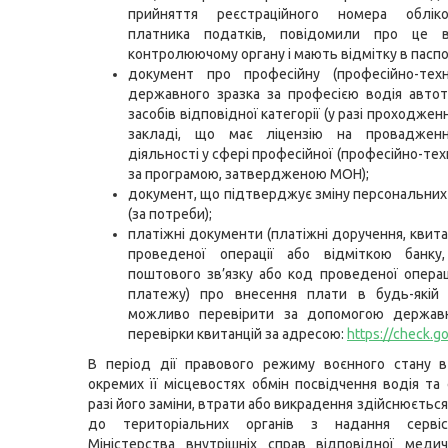
прийняття реєстраційного номера облік
платника податків, повідомили про це в
контролюючому органу і мають відмітку в паспор
документ про професійну (професійно-техні
державного зразка за професією водія авто
засобів відповідної категорії (у разі проходжен
закладі, що має ліцензію на провадженн
діяльності у сфері професійної (професійно-техн
за програмою, затвердженою МОН);
документ, що підтверджує зміну персональних
(за потреби);
платіжні документи (платіжні доручення, квита
проведеної операції або відміткою банку,
поштового зв’язку або код проведеної операці
платежу) про внесення плати в будь-якій 
можливо перевірити за допомогою державн
перевірки квитанцій за адресою:
https://check.go
В період дії правового режиму воєнного стану в
окремих її місцевостях обмін посвідчення водія та
разі його заміни, втрати або викрадення здійснюєтьс
до територіальних органів з надання сервіс
Міністерства внутрішніх справ відповідної меди