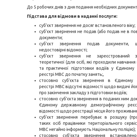
До 5 робочих днів з дня подання необхідних документ
Підстава для відмови в наданні послуги:
суб’єкт звернення не досяг встановленого віку;
суб’єкт звернення не подав (або подав не в по
документи;
суб’єкт звернення подав документи, 
недостовірні відомості;
суб’єкт звернення не зареєстрований 
теоретичної (для осіб, які проходили навчання
та практичної підготовки водіїв у Єдиному
реєстрі МВС до початку занять;,
стосовно суб’єкта звернення в Єдиному
реєстрі МВС відсутні відомості щодо видачі йо
про закінчення закладу з підготовки водіїв;
стосовно суб’єкта звернення в поданих ним до
Єдиному державному демографічному реєст
відомості щодо реєстрації місця його проживан
суб’єкт звернення перебуває в розшуку (пр
таких осіб працівники територіального серві
МВС негайно інформують Національну поліцію);
стосовно суб’єкта звернення встановлен