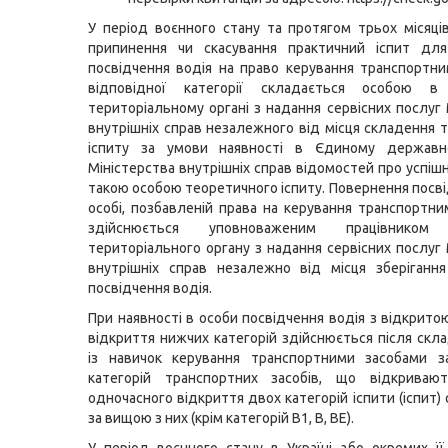
У період воєнного стану та протягом трьох місяці
припинення чи скасування практичний іспит дл
посвідчення водія на право керування транспортн
відповідної категорії складається особою в
територіальному органі з надання сервісних послуг 
внутрішніх справ незалежного від місця складення 
іспиту за умови наявності в Єдиному державн
Міністерства внутрішніх справ відомостей про успіш
такою особою теоретичного іспиту. Повернення посві
особі, позбавленій права на керування транспортни
здійснюється уповноваженим працівником 
територіального органу з надання сервісних послуг 
внутрішніх справ незалежно від місця зберіганн
посвідчення водія.
При наявності в особи посвідчення водія з відкрито
відкриття нижчих категорій здійснюється після скла
із навичок керування транспортними засобами 
категорій транспортних засобів, що відкривают
одночасного відкриття двох категорій іспити (іспит
за вищою з них (крім категорій В1, В, ВЕ).