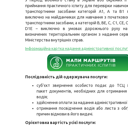
У період воєнного стану в Україні або окремих її
приймання практичного іспиту для перевірки навичок
транспортними засобами категорій A1, A та B1 
виключно на майданчиках для навчання з початково
транспортними засобами, а категорій B, BE, C, C1, CE, C
D1E – виключно в умовах дорожнього руху на
визначених територіальним органом з надання серв
Міністерства внутрішніх справ.
Інформаційна картка надання адміністративної послу
Послідовність дій одержувача послуги:
суб’єкт звернення особисто подає до ТСЦ
пакет документів, необхідних для отримання
водія;
здійснення оплати за надання адміністративної
отримання посвідчення водія або листа з об
причин відмови в його видачі.
Орієнтовна вартість усієї послуги: