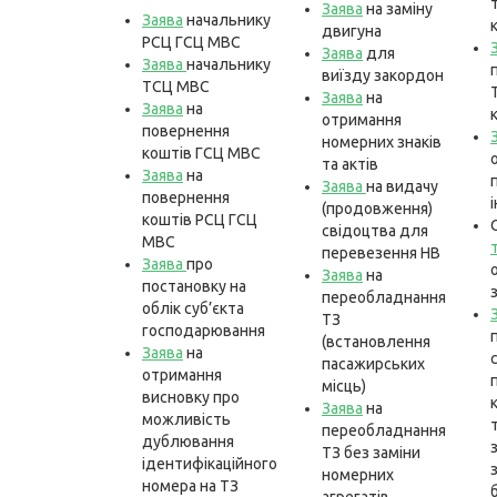
Заява
на заміну
Заява
начальнику
двигуна
РСЦ ГСЦ МВС
Заява
для
Заява
начальнику
виїзду закордон
ТСЦ МВС
Заява
на
Заява
на
отримання
повернення
номерних знаків
коштів ГСЦ МВС
та актів
Заява
на
Заява
на видачу
повернення
(продовження)
коштів РСЦ ГСЦ
свідоцтва для
МВС
перевезення НВ
Заява
про
Заява
на
постановку на
переобладнання
облік суб’єкта
ТЗ
господарювання
(встановлення
Заява
на
пасажирських
отримання
місць)
висновку про
Заява
на
можливість
переобладнання
дублювання
ТЗ без заміни
ідентифікаційного
номерних
номера на ТЗ