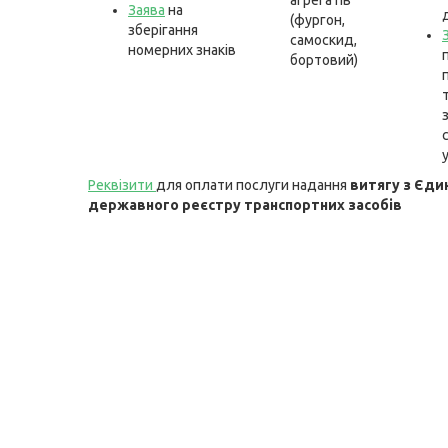
агрегатів
Заява
на
(фургон,
зберігання
самоскид,
номерних знаків
бортовий)
Реквізити
для оплати послуги надання
витягу з Єди
державного реєстру транспортних засобів