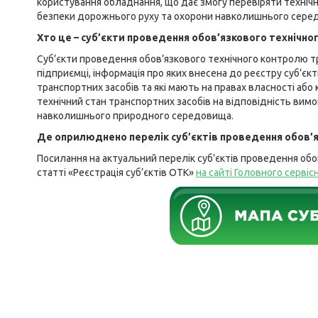
користування обладнання, що дає змогу перевіряти технічн
безпеки дорожнього руху та охорони навколишнього сер
Хто це – суб’єкти проведення обов’язкового технічно
Суб’єкти проведення обов’язкового технічного контролю тр
підприємці, інформація про яких внесена до реєстру суб’є
транспортних засобів та які мають на правах власності аб
технічний стан транспортних засобів на відповідність вим
навколишнього природного середовища.
Де оприлюднено перелік суб’єктів проведення обов’
Посилання на актуальний перелік суб’єктів проведення обов
статті «Реєстрація суб’єктів ОТК»
на сайті Головного серві