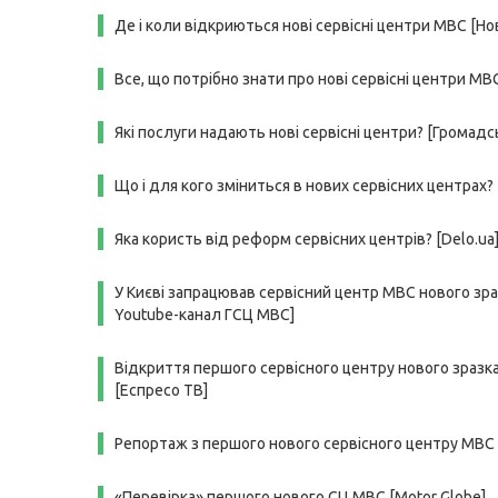
Де і коли відкриються нові сервісні центри МВС [Но
Все, що потрібно знати про нові сервісні центри МВ
Які послуги надають нові сервісні центри? [Громадс
Що і для кого зміниться в нових сервісних центрах? 
Яка користь від реформ сервісних центрів? [Delo.ua
У Києві запрацював сервісний центр МВС нового зра
Youtube-канал ГСЦ МВС]
Відкриття першого сервісного центру нового зразка
[Еспресо ТВ]
Репортаж з першого нового сервісного центру МВС 
«Перевірка» першого нового СЦ МВС [Motor Globe]