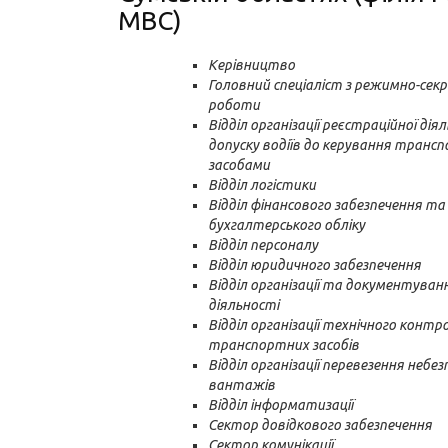
МВС)
Керівництво
Головний спеціаліст з режимно-сек
роботи
Відділ організації реєстраційної дія
допуску водіїв до керування транс
засобами
Відділ логістики
Відділ фінансового забезпечення та
бухгалтерського обліку
Відділ персоналу
Відділ юридичного забезпечення
Відділ організації та документуван
діяльності
Відділ організації технічного конт
транспортних засобів
Відділ організації перевезення небез
вантажів
Відділ інформатизації
Сектор довідкового забезпечення
Сектор комунікації