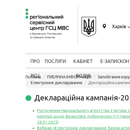
Харків
ПРО
ПОСЛУГИ
КАБІНЕТ
Е-ЗАПИС
КОН
РСЦ
ВОДІЯ
Головна
ПУБЛІЧНА ІНФОРМАЦІЯ
Запобігання кору
Електронне декларування
Деклараційна кампан
Деклараційна кампанія-20
Роз’яснення Національного агентства з питань з
корупції щодо фінансової доброчесності (стано
28.01.2025)
Вебінар «Електронне декларування: базові аспе