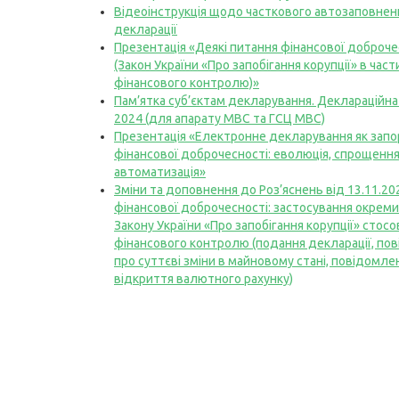
Відеоінструкція щодо часткового автозаповнен
декларації
Презентація «Деякі питання фінансової доброче
(Закон України «Про запобігання корупції» в част
фінансового контролю)»
Пам’ятка суб’єктам декларування. Деклараційна 
2024 (для апарату МВС та ГСЦ МВС)
Презентація «Електронне декларування як запо
фінансової доброчесності: еволюція, спрощення
автоматизація»
Зміни та доповнення до Роз’яснень від 13.11.2
фінансової доброчесності: застосування окрем
Закону України «Про запобігання корупції» стосо
фінансового контролю (подання декларації, по
про суттєві зміни в майновому стані, повідомле
відкриття валютного рахунку)