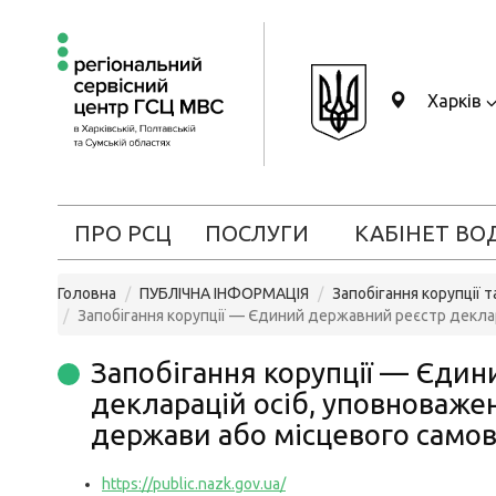
Харків
ПРО РСЦ
ПОСЛУГИ
КАБІНЕТ ВО
Головна
ПУБЛІЧНА ІНФОРМАЦІЯ
Запобігання корупції 
Запобігання корупції — Єдиний державний реєстр декла
Запобігання корупції — Єди
декларацій осіб, уповноваже
держави або місцевого само
https://public.nazk.gov.ua/