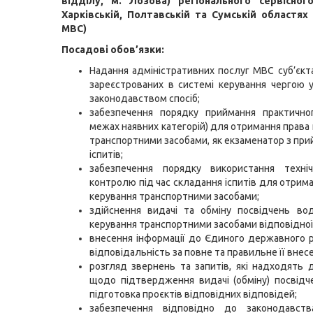
відділу, м. Лозова) регіонального сервісно
Харківській, Полтавській та Сумській областях
МВС)
Посадові обов’язки:
Надання адміністративних послуг МВС суб’єкт
зареєстрованих в системі керування чергою 
законодавством спосіб;
забезпечення порядку приймання практичног
межах наявних категорій) для отримання права 
транспортними засобами, як екзаменатор з при
іспитів;
забезпечення порядку використання техніч
контролю під час складання іспитів для отрима
керування транспортними засобами;
здійснення видачі та обміну посвідчень во
керування транспортними засобами відповідної 
внесення інформації до Єдиного державного 
відповідальність за повне та правильне її внес
розгляд звернень та запитів, які надходять
щодо підтвердження видачі (обміну) посвідч
підготовка проєктів відповідних відповідей;
забезпечення відповідно до законодавс