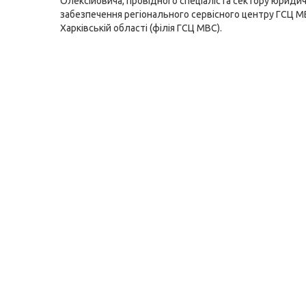
Олексійовича, провідного спеціаліста сектору юриди
забезпечення регіонального сервісного центру ГСЦ М
Харківській області (філія ГСЦ МВС).