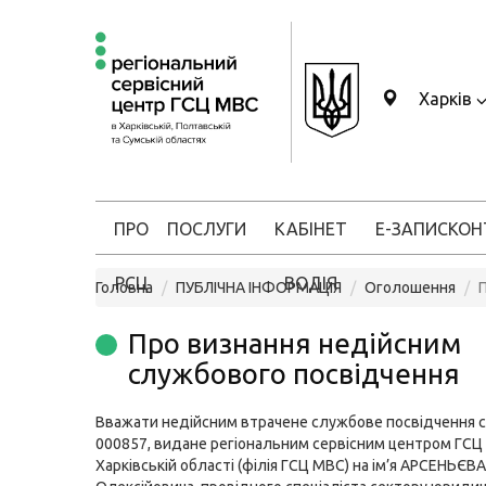
Харків
ПРО
ПОСЛУГИ
КАБІНЕТ
Е-ЗАПИС
КОН
РСЦ
ВОДІЯ
Головна
ПУБЛІЧНА ІНФОРМАЦІЯ
Оголошення
Про визнання недійсним
службового посвідчення
Вважати недійсним втрачене службове посвідчення с
000857, видане регіональним сервісним центром ГСЦ
Харківській області (філія ГСЦ МВС) на ім’я АРСЕНЬЄВ