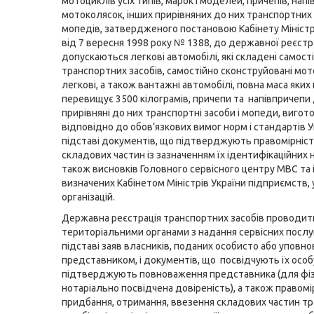
мотоциклів усіх типів, марок і моделей, причепів, напі
мотоколясок, інших прирівняних до них транспортних 
мопедів, затвердженого постановою Кабінету Міністр
від 7 вересня 1998 року № 1388, до державної реєстр
допускаються легкові автомобілі, які складені самост
транспортних засобів, самостійно сконструйовані мот
легкові, а також вантажні автомобілі, повна маса яких
перевищує 3500 кілограмів, причепи та напівпричепи д
прирівняні до них транспортні засоби і мопеди, вигот
відповідно до обов’язкових вимог норм і стандартів У
підставі документів, що підтверджують правомірніс
складових частин із зазначенням їх ідентифікаційних н
також висновків Головного сервісного центру МВС та 
визначених Кабінетом Міністрів України підприємств, 
організацій.
Державна реєстрація транспортних засобів проводит
територіальними органами з надання сервісних послу
підставі заяв власників, поданих особисто або упов
представником, і документів, що посвідчують їх особ
підтверджують повноваження представника (для фізи
нотаріально посвідчена довіреність), а також правомі
придбання, отримання, ввезення складових частин т