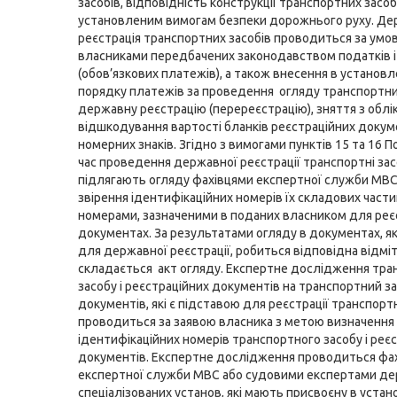
засобів, відповідність конструкції транспортних засоб
установленим вимогам безпеки дорожнього руху. Де
реєстрація транспортних засобів проводиться за умов
власниками передбачених законодавством податків і
(обов’язкових платежів), а також внесення в установ
порядку платежів за проведення огляду транспортних
державну реєстрацію (перереєстрацію), зняття з облік
відшкодування вартості бланків реєстраційних докум
номерних знаків. Згідно з вимогами пунктів 15 та 16 П
час проведення державної реєстрації транспортні за
підлягають огляду фахівцями експертної служби МВ
звірення ідентифікаційних номерів їх складових части
номерами, зазначеними в поданих власником для реєс
документах. За результатами огляду в документах, я
для державної реєстрації, робиться відповідна відміт
складається акт огляду. Експертне дослідження тра
засобу і реєстраційних документів на транспортний за
документів, які є підставою для реєстрації транспорт
проводиться за заявою власника з метою визначення
ідентифікаційних номерів транспортного засобу і реє
документів. Експертне дослідження проводиться фа
експертної служби МВС або судовими експертами д
спеціалізованих установ, які мають присвоєну в уста