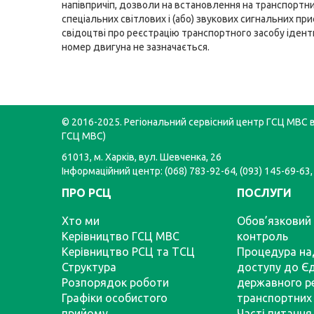
напівпричіп, дозволи на встановлення на транспортни
спеціальних світлових і (або) звукових сигнальних при
свідоцтві про реєстрацію транспортного засобу ідент
номер двигуна не зазначається.
© 2016-2025. Регіональний сервісний центр ГСЦ МВС в 
ГСЦ МВС)
61013, м. Харків, вул. Шевченка, 26
Інформаційний центр: (068) 783-92-64, (093) 145-69-63,
ПРО РСЦ
ПОСЛУГИ
Хто ми
Обов’язковий 
Керівництво ГСЦ МВС
контроль
Керівництво РСЦ та ТСЦ
Процедура на
Структура
доступу до Є
Розпорядок роботи
державного р
Графіки особистого
транспортних 
прийому
Часті питання