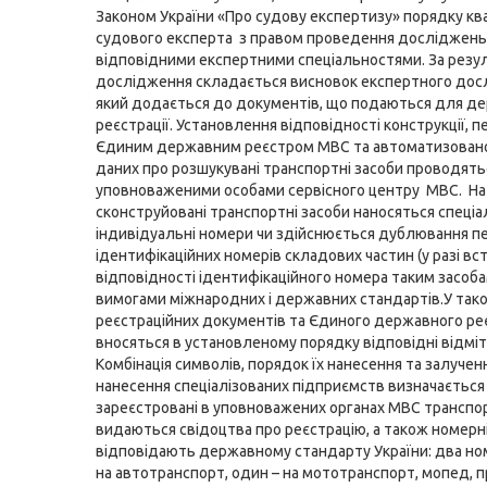
Законом України «Про судову експертизу» порядку кв
судового експерта з правом проведення досліджень
відповідними експертними спеціальностями. За резу
дослідження складається висновок експертного дос
який додається до документів, що подаються для д
реєстрації. Установлення відповідності конструкції, п
Єдиним державним реєстром МВС та автоматизован
даних про розшукувані транспортні засоби проводять
уповноваженими особами сервісного центру МВС. На
сконструйовані транспортні засоби наносяться спеціа
індивідуальні номери чи здійснюється дублювання п
ідентифікаційних номерів складових частин (у разі в
відповідності ідентифікаційного номера таким засобам
вимогами міжнародних і державних стандартів.У тако
реєстраційних документів та Єдиного державного р
вносяться в установленому порядку відповідні відміт
Комбінація символів, порядок їх нанесення та залученн
нанесення спеціалізованих підприємств визначається
зареєстровані в уповноважених органах МВС транспор
видаються свідоцтва про реєстрацію, а також номерні
відповідають державному стандарту України: два ном
на автотранспорт, один – на мототранспорт, мопед, п