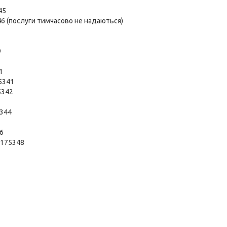
45
46 (послуги тимчасово не надаються)
9
1
5341
5342
5344
6
 175348