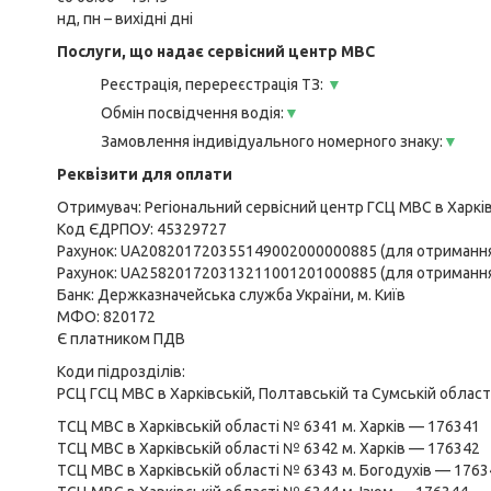
нд, пн – вихідні дні
Послуги, що надає сервісний центр МВС
Реєстрація, перереєстрація ТЗ:
▼
Обмін посвідчення водія:
▼
Замовлення індивідуального номерного знаку:
▼
Реквізити для оплати
Отримувач: Регіональний сервісний центр ГСЦ МВС в Харківс
Код ЄДРПОУ: 45329727
Рахунок: UA208201720355149002000000885 (для отримання
Рахунок: UA258201720313211001201000885 (для отримання 
Банк: Держказначейська служба України, м. Київ
МФО: 820172
Є платником ПДВ
Коди підрозділів:
РСЦ ГСЦ МВС в Харківській, Полтавській та Сумській облас
ТСЦ МВС в Харківській області № 6341 м. Харків — 176341
ТСЦ МВС в Харківській області № 6342 м. Харків — 176342
ТСЦ МВС в Харківській області № 6343 м. Богодухів — 1763