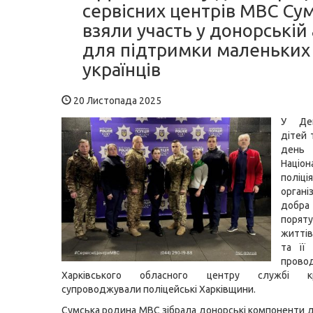
сервісних центрів МВС С
взяли участь у донорській 
для підтримки маленьких
українців
20 Листопада 2025
У Де
дітей 
ден
Націон
поліц
органі
добр
порят
життів
та її
прово
Харківського обласного центру службі к
супроводжували поліцейські Харківщини.
Сумська родина МВС зібрала донорські компоненти д