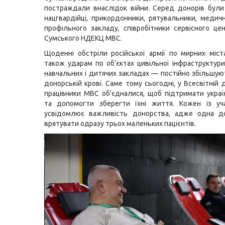
постраждали внаслідок війни. Серед донорів були 
нацгвардійці, прикордонники, рятувальники, медичн
профільного закладу, співробітники сервісного ц
Сумського НДЕКЦ МВС.
Щоденні обстріли російської армії по мирних міста
також ударам по об’єктах цивільної інфраструктури
навчальних і дитячих закладах — постійно збільшую
донорській крові. Саме тому сьогодні, у Всесвітній
працівники МВС об’єдналися, щоб підтримати украї
та допомогти зберегти їхні життя. Кожен із уча
усвідомлює важливість донорства, адже одна д
врятувати одразу трьох маленьких пацієнтів.