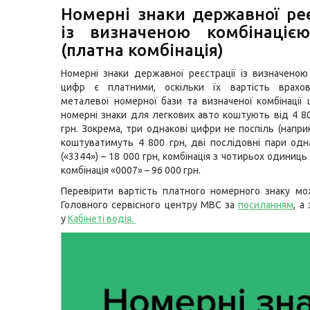
Номерні знаки державної реє
із визначеною комбінаціє
(платна комбінація)
Номерні знаки державної реєстрації із визначеною
цифр є платними, оскільки їх вартість врахов
металевої номерної бази та визначеної комбінації 
номерні знаки для легкових авто коштують від 4 8
грн. Зокрема, три однакові цифри не поспіль (напри
коштуватимуть 4 800 грн, дві послідовні пари од
(«3344») – 18 000 грн, комбінація з чотирьох одиниць 
комбінація «0007» – 96 000 грн.
Перевірити вартість платного номерного знаку мо
Головного сервісного центру МВС за
посиланням
, а
у
Кабінеті водія
.