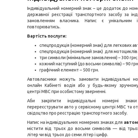
Індивідуальний номерний знак
– це додаток до ном
державної реєстрації транспортного засобу за ін
замовленням власника. Напис є унікальним
повторюватись.
Вартість послуги:
спецпродукція (номерний знак) для легкових авт
спецпродукція (номерний знак) для мотоциклів –
три символи (мінімальне замовлення) – 300 грн;
кожний наступний (до восьми символів) – 90 грн
графічний елемент – 500 грн.
Автовласники можуть замовити індивідуальні но
онлайн
Кабінеті водія
або у будь-якому зручному
центрі МВС при особистому зверненні.
Аби закріпити індивідуальні номерні знаки
перереєструвати авто у сервісному центрі МВС та о
свідоцтво про реєстрацію транспортного засобу.
Напис на індивідуальних номерних знаках для
автом
містити від трьох до восьми символів — від трь
літер чи від трьох до семи літер і цифр.