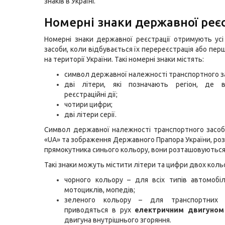
знаків в Україні.
Номерні знаки державної реєс
Номерні знаки державної реєстрації отримують усі
засоби, коли відбувається їх перереєстрація або пер
на території України. Такі номерні знаки містять:
символ державної належності транспортного з
дві літери, які позначають регіон, де в
реєстраційні дії;
чотири цифри;
дві літери серії.
Символ державної належності транспортного засоб
«UA» та зображення Державного Прапора України, роз
прямокутника синього кольору, вони розташовуються 
Такі знаки можуть містити літери та цифри двох кольо
чорного кольору – для всіх типів автомобілі
мотоциклів, мопедів;
зеленого кольору – для транспортних з
приводяться в рух
електричним двигуном
двигуна внутрішнього згоряння.