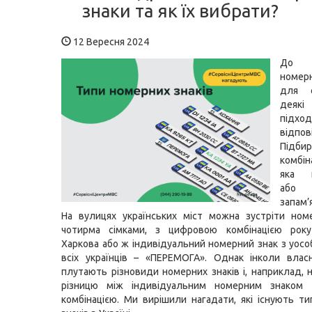
знаки та як їх вибрати?
12 Вересня 2024
До 
номер
для 
дея
підхо
відпов
Підби
комбі
яка п
або
запам’
На вулицях українських міст можна зустріти ном
чотирма сімками, з цифровою комбінацією року
Харкова або ж індивідуальний номерний знак з уосо
всіх українців – «ПЕРЕМОГА». Однак інколи влас
плутають різновиди номерних знаків і, наприклад, 
різницю між індивідуальним номерним знаком
комбінацією. Ми вирішили нагадати, які існують т