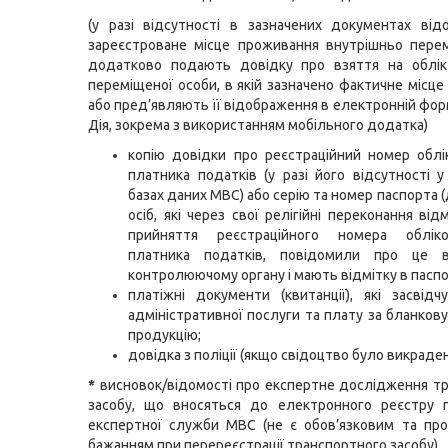
(у разі відсутності в зазначених документах ві
зареєстроване місце проживання внутрішньо пере
додатково подають довідку про взяття на облік
переміщеної особи, в якій зазначено фактичне місце
або пред’являють її відображення в електронній фор
Дія, зокрема з використанням мобільного додатка)
копію довідки про реєстраційний номер облі
платника податків (у разі його відсутності у
базах даних МВС) або серію та номер паспорта 
осіб, які через свої релігійні переконання ві
прийняття реєстраційного номера облік
платника податків, повідомили про це в
контролюючому органу і мають відмітку в паспор
платіжні документи (квитанції), які засвід
адміністративної послуги та плату за бланкову
продукцію;
довідка з поліції (якщо свідоцтво було викраден
*
висновок/відомості про експертне дослідження т
засобу, що вносяться до електронного реєстру п
експертної служби МВС (не є обов’язковим та пр
бажанням при перереєстрації транспортного засобу).