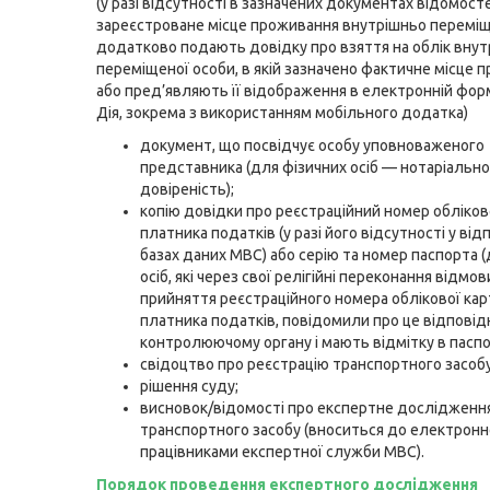
(у разі відсутності в зазначених документах відомост
зареєстроване місце проживання внутрішньо переміщ
додатково подають довідку про взяття на облік вну
переміщеної особи, в якій зазначено фактичне місце 
або пред’являють її відображення в електронній форм
Дія, зокрема з використанням мобільного додатка)
документ, що посвідчує особу уповноваженого
представника (для фізичних осіб — нотаріально
довіреність);
копію довідки про реєстраційний номер обліков
платника податків (у разі його відсутності у від
базах даних МВС) або серію та номер паспорта 
осіб, які через свої релігійні переконання відмо
прийняття реєстраційного номера облікової кар
платника податків, повідомили про це відпові
контролюючому органу і мають відмітку в паспор
свідоцтво про реєстрацію транспортного засобу
рішення суду;
висновок/відомості про експертне дослідженн
транспортного засобу (вноситься до електронн
працівниками експертної служби МВС).
Порядок проведення експертного дослідження