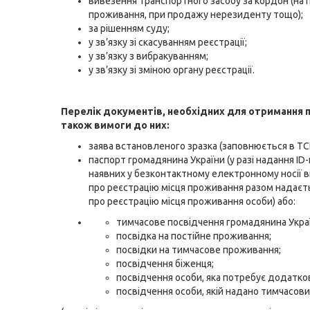
вивезення транспортного засобу за кордон (на 
проживання, при продажу нерезиденту тощо);
за рішенням суду;
у зв’язку зі скасуванням реєстрації;
у зв’язку з вибракуванням;
у зв’язку зі зміною органу реєстрації.
Перелік документів, необхідних для отримання п
також вимоги до них:
заява встановленого зразка (заповнюється в ТС
паспорт громадянина України (у разі надання ID
наявних у безконтактному електронному носії 
про реєстрацію місця проживання разом надаєт
про реєстрацію місця проживання особи) або:
тимчасове посвідчення громадянина Укра
посвідка на постійне проживання;
посвідки на тимчасове проживання;
посвідчення біженця;
посвідчення особи, яка потребує додатков
посвідчення особи, якій надано тимчасови