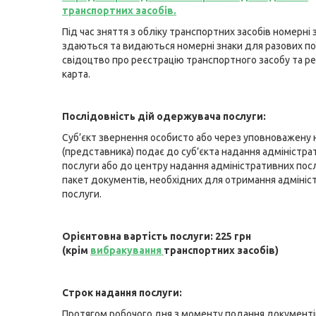
транспортних засобів.
Під час зняття з обліку транспортних засобів номерні 
здаються та видаються номерні знаки для разових по
свідоцтво про реєстрацію транспортного засобу та р
карта.
Послідовність дій одержувача послуги:
Суб’єкт звернення особисто або через уповноважену 
(представника) подає до суб’єкта надання адміністра
послуги або до центру надання адміністративних пос
пакет документів, необхідних для отримання адмініс
послуги.
Орієнтовна вартість послуги: 225 грн
(крім
вибракування
транспортних засобів)
Строк надання послуги:
Протягом робочого дня з моменту подання документі