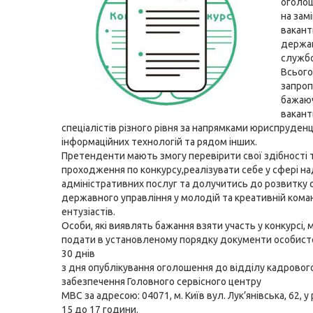
оголош
на зам
вакант
держа
службо
Всього
запро
бажаю
вакант
спеціалістів різного рівня за напрямками юриспруденції
інформаційних технологій та рядом інших.
Претенденти мають змогу перевірити свої здібності т
проходження по конкурсу,реалізувати себе у сфері н
адміністративних послуг та долучитись до розвитку
державного управління у молодій та креативній кома
ентузіастів.
Особи, які виявлять бажання взяти участь у конкурсі,
подати в установленому порядку документи особист
30 днів
з дня опублікування оголошення до відділу кадровог
забезпечення Головного сервісного центру
МВС за адресою: 04071, м. Київ вул. Лук’янівська, 62, у 
15 до 17 години.