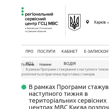
Харків
ПРО
ПОСЛУГИ
КАБІНЕТ
Е-ЗАПИС
КОН
РСЦ
ВОДІЯ
Головна
Новини
В рамках Програми стажування з наступного тижня
розпочнеться практична підготовка стажерів
В рамках Програми стажув
наступного тижня в
територіальних сервісних
центрах МВС Києва розпо