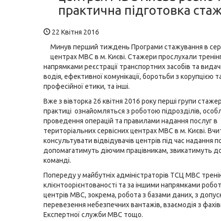
практична підготовка стаж
22 Квітня 2016
Минув перший тиждень Програми стажування в сер
центрах МВС в м. Києві. Стажери прослухали тренін
напрямками реєстрації транспортних засобів та видач
водія, ефективної комунікації, боротьби з корупцією т
професійної етики, та інші.
Вже з вівторка 26 квітня 2016 року перші групи стажер
практиці ознайомляться з роботою підрозділів, осо
проведення операцій та правилами надання послуг в
територіальних сервісних центрах МВС в м. Києві. Вч
консультувати відвідувачів центрів під час надання п
допомагатимуть діючим працівникам, звикатимуть до
команді.
Попереду у майбутніх адміністраторів ТСЦ МВС тренін
клієнтоорієнтованості та за іншими напрямками робот
центрів МВС, зокрема, робота з базами даних, з допу
перевезення небезпечних вантажів, взаємодія з фахі
Експертної служби МВС тощо.