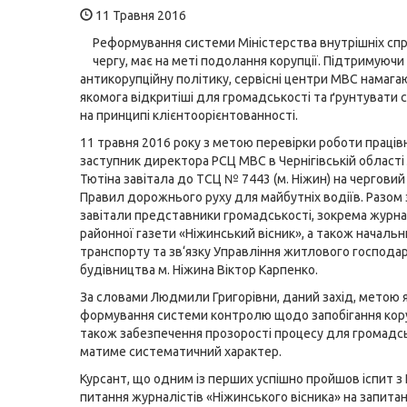
11 Травня 2016
Реформування системи Міністерства внутрішніх спр
чергу, має на меті подолання корупції. Підтримуюч
антикорупційну політику, сервісні центри МВС намага
якомога відкритіші для громадськості та ґрунтувати 
на принципі клієнтоорієнтованності.
11 травня 2016 року з метою перевірки роботи праців
заступник директора РСЦ МВС в Чернігівській област
Тютіна завітала до ТСЦ № 7443 (м. Ніжин) на черговий 
Правил дорожнього руху для майбутніх водіїв. Разом
завітали представники громадськості, зокрема журна
районної газети «Ніжинський вісник», а також начальн
транспорту та зв‘язку Управління житлового господа
будівництва м. Ніжина Віктор Карпенко.
За словами Людмили Григорівни, даний захід, метою я
формування системи контролю щодо запобігання коруп
також забезпечення прозорості процесу для громадс
матиме систематичний характер.
Курсант, що одним із перших успішно пройшов іспит з 
питання журналістів «Ніжинського вісника» на запита