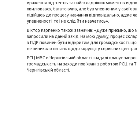
враження від тестів та найскладніших моментів відпо
хвилювався, багато вчив, але був упевненим у своїх з
підійшов до процесу навчання відповідально, адже я
упевненості, то і не слід йти навчатись».
Віктор Карпенко також зазначив: «Дуже приємно, що 
запросили на даний захід. На мою думку, процес скла
з ПДР повинен бути відкритим для громадськості, що
не виникало питань щодо корупції у сервісних центрах
РСЦ МВС в Чернігівській області і надалі планує запр
громадськість на заходи пов’язані з роботою РСЦ та 
Чернігівській області.