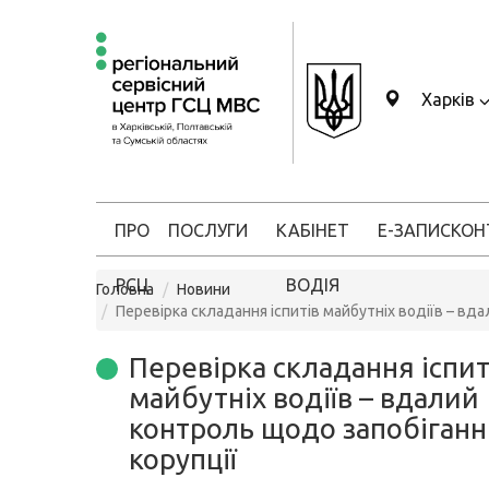
Харків
ПРО
ПОСЛУГИ
КАБІНЕТ
Е-ЗАПИС
КОН
РСЦ
ВОДІЯ
Головна
Новини
Перевірка складання іспитів майбутніх водіїв – вд
Перевірка складання іспит
майбутніх водіїв – вдалий
контроль щодо запобіган
корупції