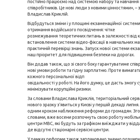
постійно працюємо над системою набору та навчання
співробітників. Це нові люди з новими цінностями», –
Владислав Криклій.
Відбудуться зміни і у площині екзаменаційної систем
отримання водійського посвідчення: чітке
розмежування теоретичних питань в залежності від ка
встановлення системи відео-фіксації в навчальних м
практичній перевірці знань. Запуск нової системи екза
наш пріоритет для підвищення безпеки на дорогах.
Він додав також, що зі свого боку гарантуватиме спів
нові умови роботи та гідну зарплатню. Проте вимагат
кожного персональної відп
овідальності у роботі. На його думку, це дасть змогу 
мінімізувати корупційні ризики.
За словами Владислава Криклія, територіальний серв
нового зразку з’явиться у Києві у першій декаді липня
одним кроком наближення реформи до громадян. Зго
словами, вже восени розпочнуть свою роботу мобільні
центри МВС, які будуть за графіком виїжджати у відда
де відсутні стаціонарні сервісні центри.
У рамках реформи також заплановано значно розшири