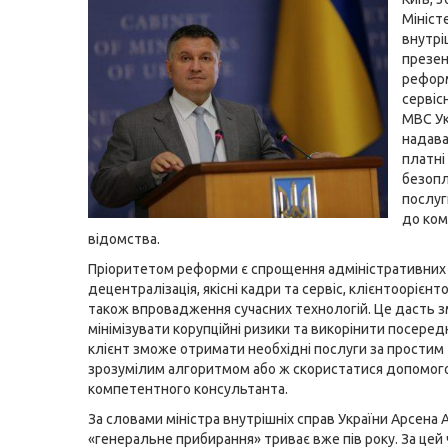
Мініст
внутрі
презен
реформ
сервіс
МВС Ук
надав
платні
безопл
послуг
до ком
відомства.
Пріоритетом реформи є спрощення адміністративних п
децентралізація, якісні кадри та сервіс, клієнтоорієнто
також впровадження сучасних технологій. Це дасть з
мінімізувати корупційні ризики та викорінити посеред
клієнт зможе отримати необхідні послуги за простим 
зрозумілим алгоритмом або ж скористатися допомог
компетентного консультанта.
За словами міністра внутрішніх справ України Арсена 
«генеральне прибирання» триває вже пів року. За цей 