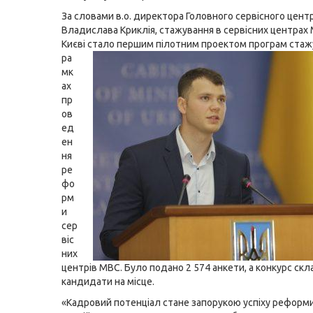
За словами в.о. директора Головного сервісного цен
Владислава Криклія, стажування в сервісних центрах 
Києві стало першим
пілотним проектом програм стаж
ра
мк
ах
пр
ов
ед
ен
ня
ре
фо
рм
и
сер
віс
них
центрів МВС. Було подано 2 574 анкети, а конкурс скл
кандидати на місце.
«Кадровий потенціал стане запорукою успіху реформ