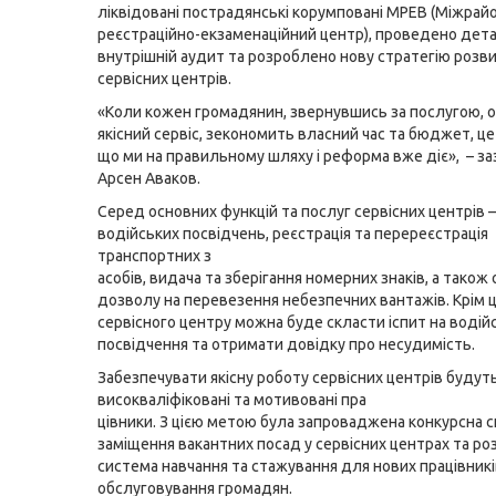
ліквідовані пострадянські корумповані МРЕВ (Міжрай
реєстраційно-екзаменаційний центр), проведено дет
внутрішній аудит та розроблено нову стратегію розв
сервісних центрів.
«Коли кожен громадянин, звернувшись за послугою, 
якісний сервіс, зекономить власний час та бюджет, це
що ми на правильному шляху і реформа вже діє», – за
Арсен Аваков.
Серед основних функцій та послуг сервісних центрів 
водійських посвідчень, реєстрація та перереєстрація
транспортних з
асобів, видача та зберігання номерних знаків, а тако
дозволу на перевезення небезпечних вантажів. Крім ць
сервісного центру можна буде скласти іспит на водій
посвідчення та отримати довідку про несудимість.
Забезпечувати якісну роботу сервісних центрів будут
високваліфіковані та мотивовані пра
цівники. З цією метою була запроваджена конкурсна 
заміщення вакантних посад у сервісних центрах та р
система навчання та стажування для нових працівникі
обслуговування громадян.