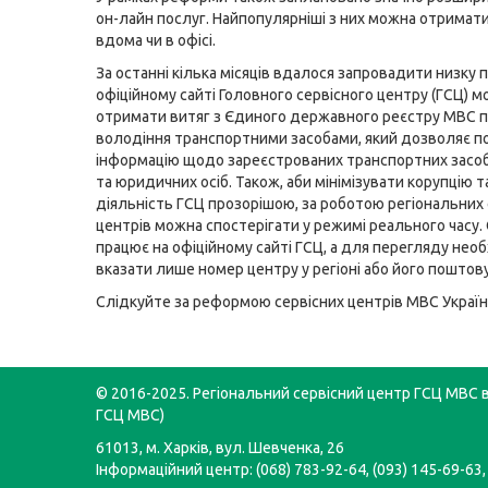
он-лайн послуг. Найпопулярніші з них можна отримати
вдома чи в офісі.
За останні кілька місяців вдалося запровадити низку п
офіційному сайті Головного сервісного центру (ГСЦ) 
отримати витяг з Єдиного державного реєстру МВС 
володіння транспортними засобами, який дозволяє п
інформацію щодо зареєстрованих транспортних засоб
та юридичних осіб. Також, аби мінімізувати корупцію 
діяльність ГСЦ прозорішою, за роботою регіональних 
центрів можна спостерігати у режимі реального часу. 
працює на офіційному сайті ГСЦ, а для перегляду нео
вказати лише номер центру у регіоні або його поштов
Cлідкуйте за реформою сервісних центрів МВС Україн
© 2016-2025. Регіональний сервісний центр ГСЦ МВС в 
ГСЦ МВС)
61013, м. Харків, вул. Шевченка, 26
Інформаційний центр: (068) 783-92-64, (093) 145-69-63,