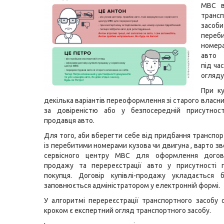
МВС в
транс
зас
переб
номер
авто
під ча
огляду
При ку
декілька варіантів переоформлення зі старого власни
за довіреністю або у безпосередній присутност
продавця авто.
Для того, аби вберегти себе від придбання транспор
із перебитими номерами кузова чи двигуна , варто з
сервісного центру МВС для оформлення догово
продажу та перереєстрації авто у присутності 
покупця. Договір купівлі-продажу укладається б
заповнюється адміністратором у електронній формі.
У алгоритмі перереєстрації транспортного засобу 
кроком є експертний огляд транспортного засобу.