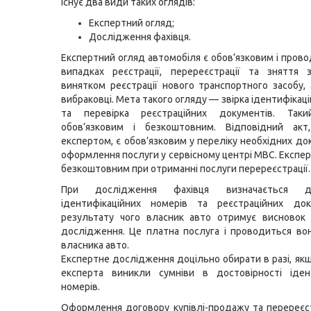
Існує два види таких оглядів:
Експертний огляд;
Дослідження фахівця.
Експертний огляд автомобіля є обов’язковим і прово
випадках реєстрації, перереєстрації та зняття 
винятком реєстрації нового транспортного засобу,
вибраковці. Мета такого огляду — звірка ідентифікац
та перевірка реєстраційних документів. Так
обов’язковим і безкоштовним. Відповідний акт
експертом, є обов’язковим у переліку необхідних до
оформлення послуги у сервісному центрі МВС. Експер
безкоштовним при отриманні послуги перереєстрації.
При дослідження фахівця визначається дос
ідентифікаційних номерів та реєстраційних док
результату чого власник авто отримує висновок 
дослідження. Це платна послуга і проводиться во
власника авто.
Експертне дослідження доцільно обирати в разі, якщ
експерта виникли сумніви в достовірності ідент
номерів.
Оформлення договору купівлі-продажу та перереєст