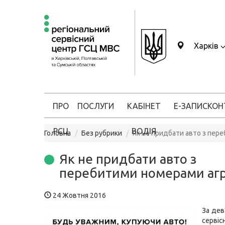
Харків
ПРО
ПОСЛУГИ
КАБІНЕТ
Е-ЗАПИС
КОН
РСЦ
ВОДІЯ
Головна
Без рубрики
Як не придбати авто з пер
Як не придбати авто з
перебитими номерами агр
24 Жовтня 2016
За дев’
серві