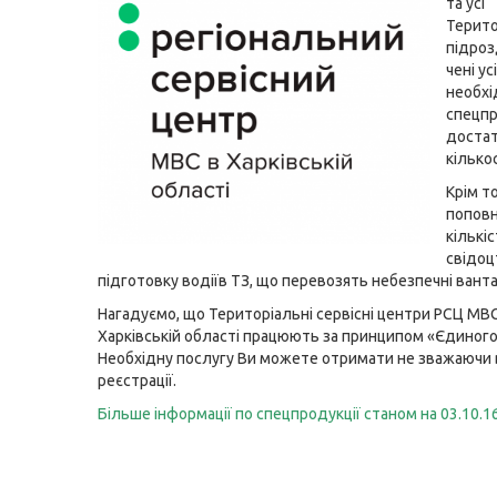
та усі
Терито
підроз
чені ус
необх
спецпр
достат
кількос
Крім т
попов
кількі
свідоц
підготовку водіїв ТЗ, що перевозять небезпечні ванта
Нагадуємо, що Територіальні сервісні центри РСЦ МВС
Харківській області працюють за принципом «Єдиного 
Необхідну послугу Ви можете отримати не зважаючи в
реєстрації.
Більше інформації по спецпродукції станом на 03.10.1