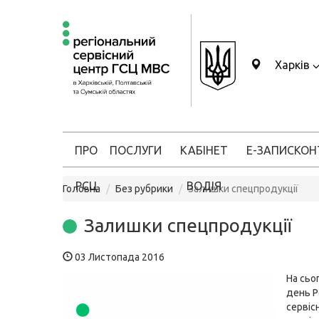
Харків
ПРО
ПОСЛУГИ
КАБІНЕТ
Е-ЗАПИС
КОН
РСЦ
ВОДІЯ
Головна
Без рубрики
Залишки спецпродукції
Залишки спецпродукції
03 Листопада 2016
На сьо
день Р
сервіс