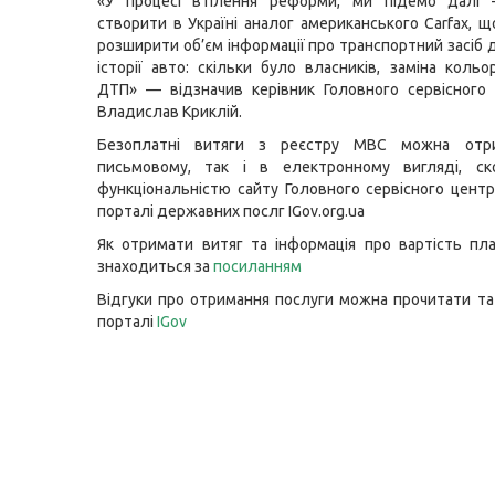
«У процесі втілення реформи, ми підемо далі
створити в Україні аналог американського Carfax, 
розширити об’єм інформації про транспортний засіб 
історії авто: скільки було власників, заміна кольо
ДТП» — відзначив керівник Головного сервісного
Владислав Криклій.
Безоплатні витяги з реєстру МВС можна отр
письмовому, так і в електронному вигляді, ск
функціональністю сайту Головного сервісного цент
порталі державних послг IGov.org.ua
Як отримати витяг та інформація про вартість пл
знаходиться за
посиланням
Відгуки про отримання послуги можна прочитати та
порталі
IGov