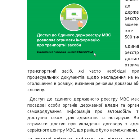
до 
держа
реєс
момен
вже 
500 ти
Єдини
реє
дозво
отрим
транспортний засіб, які часто необхідні пр
процесуальних документів щодо накладення на нь
оголошення в розшук, визнання речовим доказом а
злочину.
Доступ до єдиного державного реєстру МВС ма
посадові особи органів державної влади та орган
самоврядування. Інформація про автомобіль 
доступна також для адвокатів та нотаріусів. В
отримати доступ при укладенні договору з адмі
сервісного центру МВС, що раніше було неможливим.