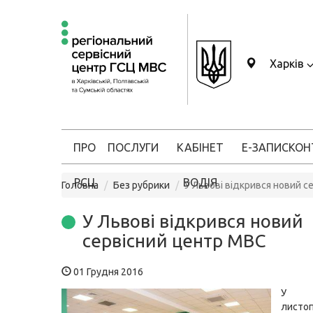
Харків
ПРО
ПОСЛУГИ
КАБІНЕТ
Е-ЗАПИС
КОН
РСЦ
ВОДІЯ
Головна
Без рубрики
У Львові відкрився новий с
У Львові відкрився новий
сервісний центр МВС
01 Грудня 2016
У Ль
листоп