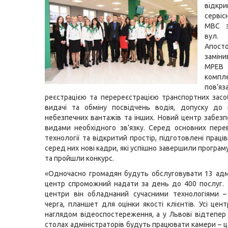
відкр
серві
МВС з
вул
Апост
замін
МРЕВ
компл
пов’
реєстрацією та перереєстрацією транспортних засоб
видачі та обміну посвідчень водія, допуску до 
небезпечних вантажів та інших. Новий центр забезп
видами необхідного зв’язку. Серед основних перев
технології та відкритий простір, підготовлені праці
серед них нові кадри, які успішно завершили програ
та пройшли конкурс.
«Одночасно громадян будуть обслуговувати 13 адмі
центр спроможний надати за день до 400 послуг. Я
центри він обладнаний сучасними технологіями –
черга, планшет для оцінки якості клієнтів. Усі цен
наглядом відеоспостереження, а у Львові відтепер 
столах адміністраторів будуть працювати камери – 