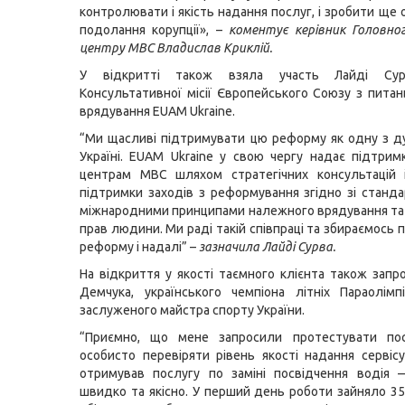
контролювати і якість надання послуг, і зробити ще
подолання корупції», –
коментує керівник Головног
центру МВС Владислав Криклій.
У відкритті також взяла участь Лайді Сур
Консультативної місії Європейського Союзу з пита
врядування EUAM Ukraine.
“Ми щасливі підтримувати цю реформу як одну з д
Україні. EUAM Ukraine у свою чергу надає підтрим
центрам МВС шляхом стратегічних консультацій і
підтримки заходів з реформування згідно зі станд
міжнародними принципами належного врядування т
прав людини. Ми раді такій співпраці та збираємось
реформу і надалі” –
зазначила Лайді Сурва.
На відкриття у якості таємного клієнта також запр
Демчука, українського чемпіона літніх Параолімпі
заслуженого майстра спорту України.
“Приємно, що мене запросили протестувати пос
особисто перевіряти рівень якості надання сервісу
отримував послугу по заміні посвідчення водія 
швидко та якісно. У перший день роботи зайняло 35