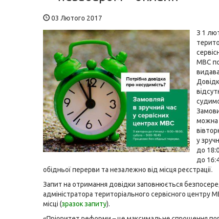
03 Лютого 2017
З 1 лю
терито
сервіс
МВС по
видав
Довідк
відсут
судимо
Замови
можна 
вівтор
у зручн
до 18:0
до 16:4
обідньої перерви та незалежно від місця реєстрації.
Запит на отримання довідки заповнюється безпосере
адміністратора територіального сервісного центру М
місці
(
зразок запиту
).
«Пріоритет реформи – це максимальне спрощення по