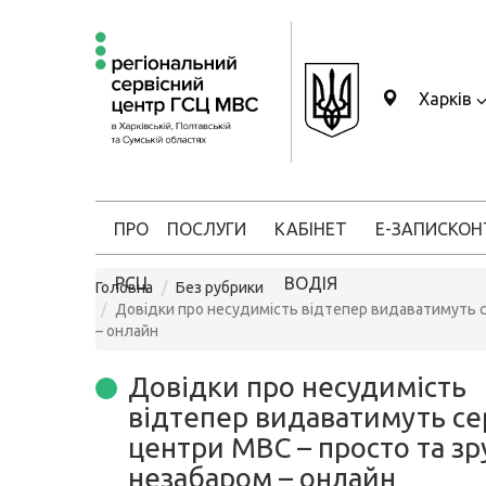
Харків
ПРО
ПОСЛУГИ
КАБІНЕТ
Е-ЗАПИС
КОН
РСЦ
ВОДІЯ
Головна
Без рубрики
Довідки про несудимість відтепер видаватимуть се
– онлайн
Довідки про несудимість
відтепер видаватимуть сер
центри МВС – просто та зр
незабаром – онлайн