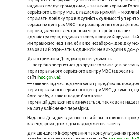
надання послуг громадянам, – зазначив керівник Голо
сервісного центру МВС Владислав Криклій. – Можлив
отримати довідку про відсутність судимості у терит
сервісних центрах МВС – це розширення географії пос
впровадженню електронних черг та роботі наших
адміністраторів, подання запиту швидке й зручне. На
ми працюємо над тим, аби вже незабаром довідку мо
замовити й отримати в один клік, не виходячи з дому»
Для отримання Довідки про несудимість:
— потрібно звернутися до зручного за місцем розта
територіального сервісного центру МВС (адреси на
сайті
hsc.gov.ua
);
— заявник під час подання запиту пред’являє посадов
територіального сервісного центру МВС документ, щ
його особу, а також надає його копію.
Термін дії Довідки не визначається, так як вона нада
на дату здійснення перевірки.
Надання Довідки здійснюється безкоштовно в строк 
календарних днів з дня надходження запиту.
Для швидкого інформування та консультування грома