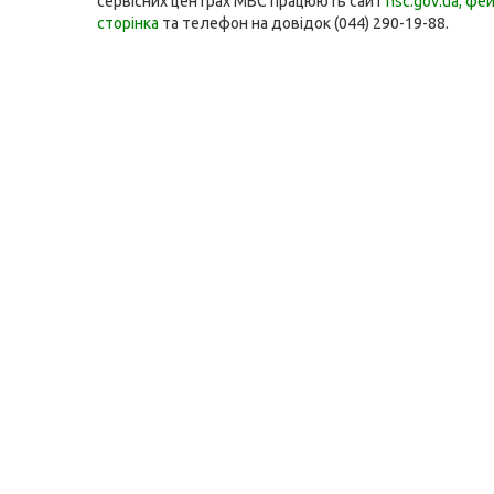
сервісних центрах МВС працюють сайт
hsc.gov.ua
,
фей
сторінка
та телефон на довідок (044) 290-19-88.