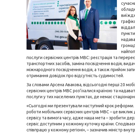
сучасн
облад
виїжд
графік
віддал
пункти
надав
грома
найпоп
послуги сервісних центрів МВС: реєстрація та перереє
транспортних засобів, заміна посвідчення водія, вида
міжнародного посвідчення водія, а також прийом запи
отримання довідок про відсутність судимостей.
За словами Арсена Авакова, відсьогодні перші 20 моб
сервісних центрів МВС роз’їхалися країною та надава
послуги у тих населених пунктах, де немає стаціонарн
«Сьогодні ми презентували наступний крок реформи.
роботи мобільних сервісних центрів МВС – це викли
сервісу та вимога часу, адже наша мета – зробити де
сервіс доступним у кожному куточку країни. Сподіває
співпрацю у кожному регіоні», – зазначив міністр внутр