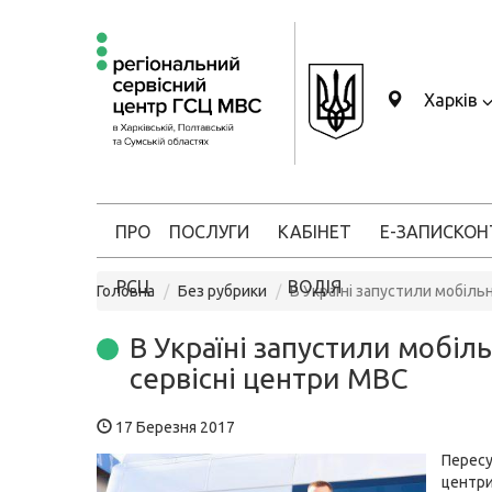
Харків
ПРО
ПОСЛУГИ
КАБІНЕТ
Е-ЗАПИС
КОН
РСЦ
ВОДІЯ
Головна
Без рубрики
В Україні запустили мобіль
В Україні запустили мобіль
сервісні центри МВС
17 Березня 2017
Пересу
центри