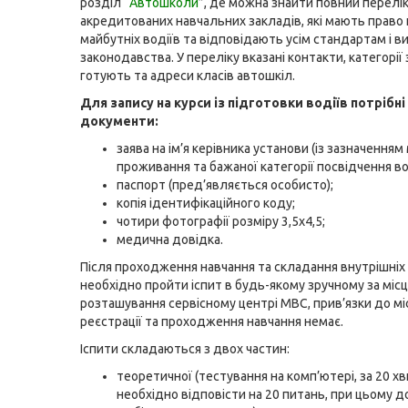
розділ
“Автошколи
”
, де можна знайти повний перелі
акредитованих навчальних закладів, які мають право
майбутніх водіїв та відповідають усім стандартам і 
законодавства. У переліку вказані контакти, категорії
готують та адреси класів автошкіл.
Для запису на курси із підготовки водіїв потрібні
документи:
заява на ім’я керівника установи (із зазначенням
проживання та бажаної категорії посвідчення во
паспорт (пред’являється особисто);
копія ідентифікаційного коду;
чотири фотографії розміру 3,5х4,5;
медична довідка.
Після проходження навчання та складання внутрішніх 
необхідно пройти іспит в будь-якому зручному за міс
розташування сервісному центрі МВС, прив’язки до мі
реєстрації та проходження навчання немає.
Іспити складаються з двох частин:
теоретичної (тестування на комп’ютері, за 20 х
необхідно відповісти на 20 питань, при цьому 