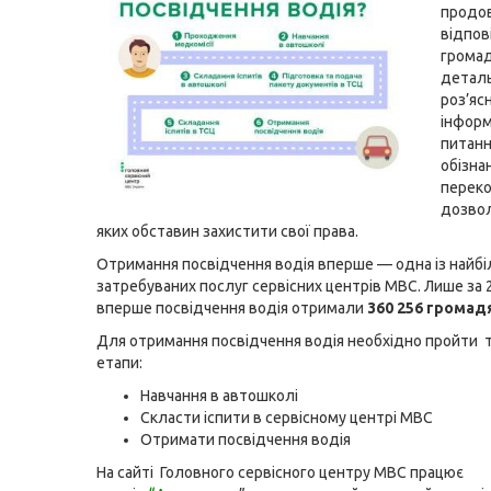
продо
відпов
громад
детал
роз’яс
інформ
питанн
обізнан
переко
дозвол
яких обставин захистити свої права.
Отримання посвідчення водія вперше — одна із найб
затребуваних послуг сервісних центрів МВС. Лише за 2
вперше посвідчення водія отримали
360 256 громад
Для отримання посвідчення водія необхідно пройти т
етапи:
Навчання в автошколі
Скласти іспити в сервісному центрі МВС
Отримати посвідчення водія
На сайті Головного сервісного центру МВС працює