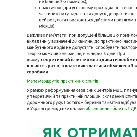
не більше 2-х помилок);
практичної (при успішному проходженні теорет
частини іспиту надається допуск до практичного 
цей результат вважається дійсними протягом 
місяців).
Важливо пам’ятати: при допущені більше 2-х помилок
вкладанні у визначені 20 хвилин, до практичної частин
майбутнього водія не допустять. Спробувати повтор
теорію можливо не раніше, ніж через 5 днів. При
цьому
теоретичний іспит можна здавати необме
кількість разів, а практична частина обмежена
3-
спробами.
Мапа маршрутів практичних іспитів
У рамках реформування сервісних центрів МВС, плану
у теоретичній та практичній площині складання іспиті
дорожнього руху. Протягом березня та квітня відбув
в Україні громадське онлайн
обговорення білетів ПДР