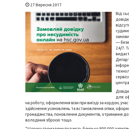
27 Вересня 2017
Від сь
довідк
відсут
судимо
замови
— без
24/7. 
видає
Депар
інформ
технол
сервіс
центр
Довідк
для: 
на роботу, оформлення візи при виїзді за кордон, участ
здійснення усиновлень та встановлення опіки, офор
громадянства, поновлення документів, отримання до
володіння зброєю тощо.
“Щороку громадяни подають близько 800 000 запитів