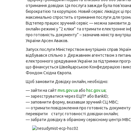
отримання довідки. Ця послуга завжди була пов’язана
бюрократією та корупцією. Новий сервіс ліквідує ці п
максимально спростить отримання послуги для гром
Відтепер працює зручний сервіс — можна замовити д
онлайн-режимі у “2 кліки” та отримати електронне і
про готовність документу” – зазначив міністр внутріш
України Арсен Аваков.
Запуск послуги Міністерством внутрішніх справ Украї
відбувався спільно з Державним агентством з питан
електронного урядування України за підтримки прогр
що фінансується Швейцарською Конфедерацією і вик
Фондом Східна Європа.
Щоб замовити Довідку онлайн, необхідно:
— зайти на сайт
mvs.gov.ua
або
hsc.gov.ua
;
— зареєструватися через ЕЦП* або BankID;
— заповнити форму, вказавши зручний СЦ МВС;
— отримати повідомлення про готовність документу
перевірити статус готовності довідки онлайн;
— забрати довідку в обраному сервісному центрі МВС