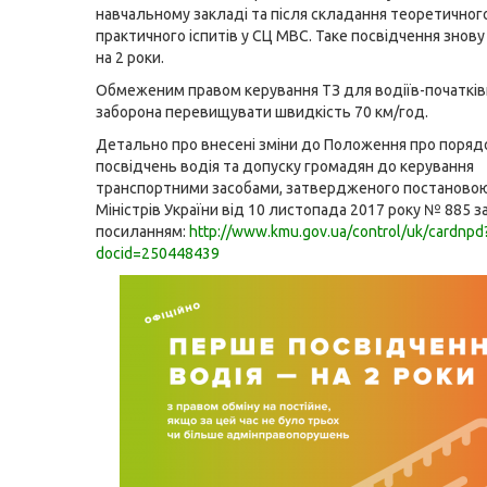
навчальному закладі та після складання теоретичног
практичного іспитів у СЦ МВС. Таке посвідчення знов
на 2 роки.
Обмеженим правом керування ТЗ для водіїв-початківц
заборона перевищувати швидкість 70 км/год.
Детально про внесені зміни до Положення про поряд
посвідчень водія та допуску громадян до керування
транспортними засобами, затвердженого постановою
Міністрів України від 10 листопада 2017 року № 885 з
посиланням:
http://www.kmu.gov.ua/control/uk/cardnpd
docid=250448439