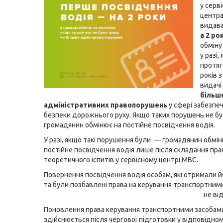
у серв
центр
видав
а 2 ро
обміну
у разі,
протяг
років з
видачі
більш
адміністративних правопорушень
у сфері забезпе
безпеки дорожнього руху. Якщо таких порушень не б
громадянин обмінює на постійне посвідчення водія.
У разі, якщо такі порушення були — громадянин обмін
постійне посвідчення водія лише після складання пра
теоретичного іспитів у сервісному центрі МВС.
Повернення посвідчення водія особам, які отримали 
та були позбавлені права на керування транспортни
не відбуваєть
Поновлення права керування транспортними засобам
здійснюється після чергової підготовки у відповідно