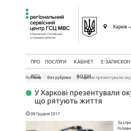
Харків
ПРО
ПОСЛУГИ
КАБІНЕТ
Е-ЗАПИС
КОН
РСЦ
ВОДІЯ
Головна
Без рубрики
У Харкові презентували ок
У Харкові презентували ок
що рятують життя
08 Грудня 2017
За спр
Головн