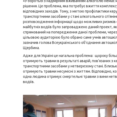
«У боротьбі з надмірним вживанням алкоголю немає 
рішення. Це проблема, яка потребує вжиття комплекс
відповідних заходів. Тому, з метою профілактики кер
транспортними засобами у стані алкогольного сп’янін
розповсюдження інформації щодо можливих ризиків
майбутніх водіїв було запроваджено даний проект, я
спрямований на попередження даної проблеми, чере
цільовою аудиторією було обрано саме учнів автошкіл
зазначив голова Всеукраїнського об’єднання автошкіл
Щербина.
Адже для Україні це нагальна проблема: щороку біль
отримують травми в результаті аварій, пов’язаних з 
транспортними засобами у нетверезому стані. Близь
отримують травми несумісні з життям. Відповідно, ко
одна людина отримує смертельні травми з вини нет
водіїв.