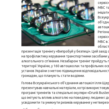
сервіс
МВС та
ініціат
Всеукр
об’єдн
автошк
Регіон
сервіс
МВС в 
област
презентація тренінгу «Випробуй у безпеці». Цей захід
на профілактику керування транспортними засобами у
алкогольного сп’яніння. Незабаром тренінг пройдуть п
території України, у 160 автошколах та профільних осв
установ України з метою підвищення відповідальност
громадян, що планують стати водіями.
Голова Всеукраїнського об’єднання автошкіл Ілля Ще
презентував навчальні матеріали, котрі використову
програмі тренінгів та спеціальні окуляри «Drunk Buster
що імітують вплив алкоголю на поведінку людини і 
усвідомити та уникнути ризиків керування у нетверезо