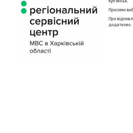
Куп’янськ.
Просимо виб
Про відновл
додатково.