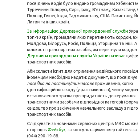
посвідчень водія було видано громадянам Узбекистан
Туреччини, Білорусі, Сирії, Іраку, В’єтнаму, Казахстану,
Польщі, Гвінеї, Індія, Таджикистану, США, Пакистану, Й
Литви та інших країн.
За інформацією Державної прикордонної служби
Укра
топ-10 країн, громадяни яких перетинають кордон, вх
Молдова, Білорусь, Росія, Польща, Угорщина та інші. 
кількості транспортних засобів, які перетнули кордон 
Державна прикордонна служба України називає
цифру
транспортних засобів.
Аби скласти іспит для отримання водійського посвідч
іноземцям необхідно надати: документ, що посвідчу
посвідк
а
на постійне/
тимчасове
проживання, копію
ідентифікаційного коду (у разі наявності), чинну меди
встановленого зразка про придатність до керування
транспортними засобами відповідної категорії (форма
свідоцтво про закінчення навчального закладу з підго
транспортних засобів.
Слідкувати за новинами сервісних центрів МВС можна 
сторінці в
Фейсбук
, за консультаціями звертайтеся з
(044) 290-19-88.