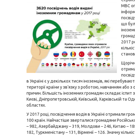
МВС о
інформ
посвід
що бул
інозе
громад
2017 ро
кількі
станов
Щорічн
отрим
посвід
в Україні є у декількох тисяч іноземців, які перебувают
території країни у зв’язку з роботою, навчанням або з
причин. Більшість іноземних громадян складає іспит з
Києві, Дніпропетровській, Київській, Харківській та Од
областях.
У 2017 році, посвідчення водія в Україні отримали гр
100 країн. Найчастіше зверталися громадяни Російськ
– 982, Азербайджану – 319, Молдови – 246, Китаю – 188
182, Туркменістану – 131, Вірменії – 126. Значну кількі