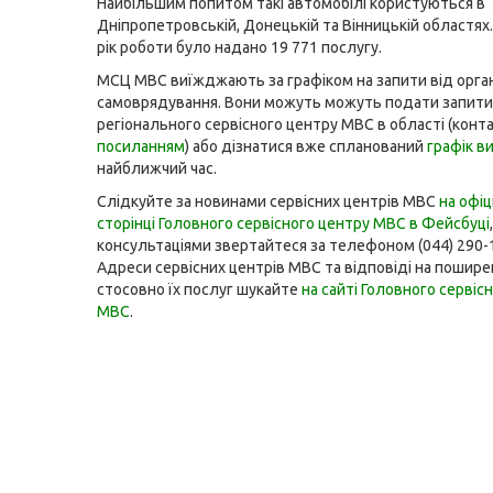
Найбільшим попитом такі автомобілі користуються в
Дніпропетровській, Донецькій та Вінницькій областях.
рік роботи було надано 19 771 послугу.
МСЦ МВС виїжджають за графіком на запити від орган
самоврядування. Вони можуть можуть подати запити
регіонального сервісного центру МВС в області (конт
посиланням
) або дізнатися вже спланований
графік ви
найближчий час.
Слідкуйте за новинами сервісних центрів МВС
на офіц
сторінці Головного сервісного центру МВС в Фейсбуці
консультаціями звертайтеся за телефоном (044) 290-
Адреси сервісних центрів МВС та відповіді на пошире
стосовно їх послуг шукайте
на сайті Головного сервіс
МВС
.