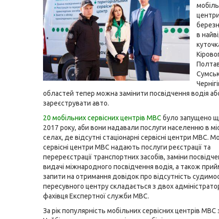
мобіль
центри
березн
в найв
куточк
Кірово
Полтав
Сумськ
Черніг
областей тепер можна замінити посвідчення водія аб
зареєструвати авто.
20 мобільних сервісних центрів МВС
було запущено ще
2017 року, аби вони надавали послуги населенню в мі
селах, де відсутні стаціонарні сервісні центри МВС. М
сервісні центри МВС надають послуги реєстрації та
перереєстрації транспортних засобів, заміни посвідче
видачі міжнародного посвідчення водія, а також при
запити на отримання довідок про відсутність судимос
пересувного центру складається з двох адміністратор
фахівця Експертної служби МВС.
За рік популярність мобільних сервісних центрів МВС 