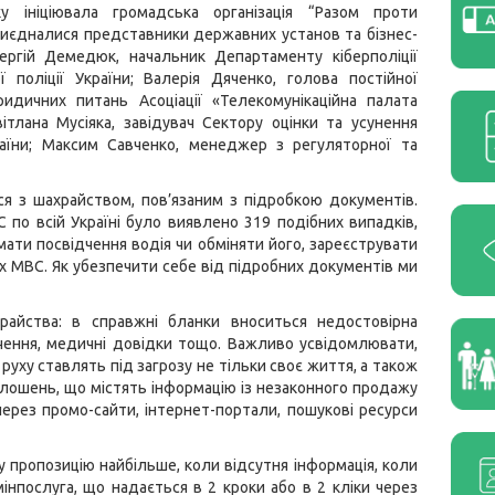
яку ініціювала громадська організація “Разом проти
приєдналися представники державних установ та бізнес-
Сергій Демедюк, начальник Департаменту кіберполіції
ї поліції України; Валерія Дяченко, голова постійної
ридичних питань Асоціації «Телекомунікаційна палата
вітлана Мусіяка, завідувач Сектору оцінки та усунення
раїни; Максим Савченко, менеджер з регуляторної та
ся з шахрайством, пов’язаним з підробкою документів.
С по всій Україні було виявлено 319 подібних випадків,
мати посвідчення водія чи обміняти його, зареєструвати
х МВС. Як убезпечити себе від підробних документів ми
айства: в справжні бланки вноситься недостовірна
дчення, медичні довідки тощо. Важливо усвідомлювати,
руху ставлять під загрозу не тільки своє життя, а також
лошень, що містять інформацію із незаконного продажу
через промо-сайти, інтернет-портали, пошукові ресурси
у пропозицію найбільше, коли відсутня інформація, коли
мінпослуга, що надається в 2 кроки або в 2 кліки через