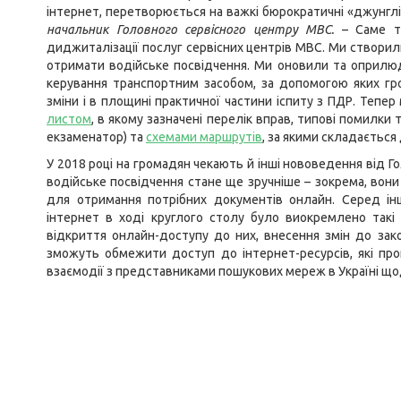
інтернет, перетворюється на важкі бюрократичні «джунглі
начальник Головного сервісного центру МВС.
– Саме то
диджиталізації послуг сервісних центрів МВС. Ми створи
отримати водійське посвідчення. Ми оновили та оприлюд
керування транспортним засобом, за допомогою яких гр
зміни і в площині практичної частини іспиту з ПДР. Теп
листом
, в якому зазначені перелік вправ, типові помилки
екзаменатор) та
схемами маршрутів
, за якими складається
У 2018 році на громадян чекають й інші нововедення від 
водійське посвідчення стане ще зручніше – зокрема, вони 
для отримання потрібних документів онлайн. Серед і
інтернет в ході круглого столу було виокремлено такі 
відкриття онлайн-доступу до них, внесення змін до зак
зможуть обмежити доступ до інтернет-ресурсів, які пр
взаємодії з представниками пошукових мереж в Україні що