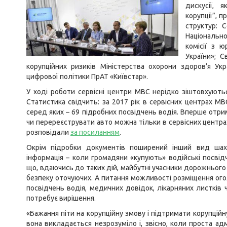
дискусії, 
корупції”, 
структур: 
Національно
комісії з ю
України»; С
корупційних ризиків Міністерства охорони здоров’я Ук
цифрової політики ПрАТ «Київстар».
У ході роботи сервісні центри МВС нерідко зіштовхують
Статистика свідчить: за 2017 рік в сервісних центрах МВ
серед яких – 69 підробних посвідчень водія. Вперше отри
чи перереєструвати авто можна тільки в сервісних центра
розповідали
за посиланням
.
Окрім підробки документів поширений інший вид шахр
інформація – коли громадяни «купують» водійські посві
що, вдаючись до таких дій, майбутні учасники дорожнього 
безпеку оточуючих. А питання можливості розміщення ого
посвідчень водія, медичних довідок, лікарняних листків 
потребує вирішення.
«Бажання піти на корупційну змову і підтримати корупційн
вона викладається незрозуміло і, звісно, коли проста ад