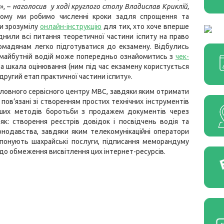
», –
наголосив у ході круглого столу Владислав Криклій,
му ми робимо численні кроки задля спрощення та
ли зрозумілу
онлайн-інструкцію
для тих, хто хоче вперше
нили всі питання теоретичної частини іспиту на право
омадянам легко підготуватися до екзамену. Відбулись
ер майбутній водій може попередньо ознайомитись з
чек-
 та шкала оцінювання (ним під час екзамену користується
 другий етап практичної частини іспиту».
Головного сервісного центру МВС, завдяки яким отримати
пов’язані зі створенням простих технічних інструментів
нших методів боротьби з продажем документів через
як: створення реєстрів довідок і посвідчень водія та
онодавства, завдяки яким телекомунікаційні оператори
опонують шахрайські послуги, підписання меморандуму
до обмеження висвітлення цих інтернет-ресурсів.