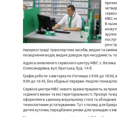
презе
четвер
сервіс
МВС но
В ньом
можут
зручно
послуг
реєстр
перереєстрації транспортних засобів, видачі та заміни
посвідчення водія, видачі довідок про несудимість
т
Адреса оновленого сервісного центру МВС: с. Велика
Олександрівка, вул. Братська, буд. 14-б.
Графік роботи: з вівторка по п’ятницю з 9:00 до 18:00, 
9:00 до 16:45, без обідньої перерви. Неділя і понеділок
Сервісні центри МВС нового зразка працюють за при
«єдиного вікна» та екстериторіальності. Прозорі та ві
оформлені в єдиному візуальному стилі та обладнані
технологічним устаткуванням. Тут є полиці для буккр
дитячі куточки, передбачені умови для громадян з інв