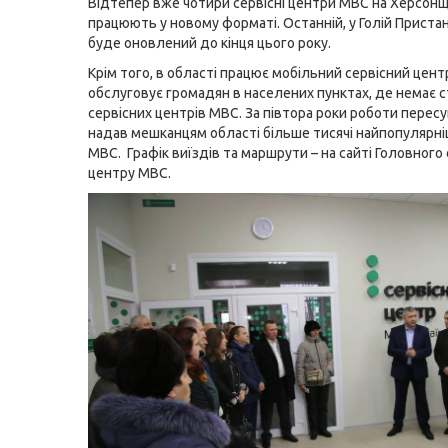
Відтепер вже чотири сервісні центри МВС на Херсонщ
працюють у новому форматі. Останній, у Голій Пристан
буде оновлений до кінця цього року.
Крім того, в області працює мобільний сервісний цент
обслуговує громадян в населених пунктах, де немає 
сервісних центрів МВС. За півтора роки роботи пересу
надав мешканцям області більше тисячі найпопулярні
МВС. Графік виїздів та маршрути –
на сайті
Головного 
центру МВС.