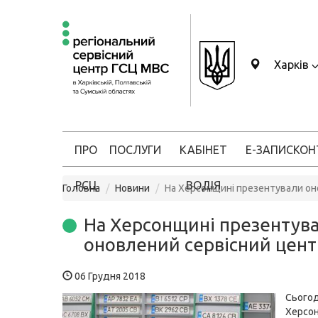
Харків
ПРО
ПОСЛУГИ
КАБІНЕТ
Е-ЗАПИС
КОН
РСЦ
ВОДІЯ
Головна
Новини
На Херсонщині презентували он
На Херсонщині презентув
оновлений сервісний цен
06 Грудня 2018
Сьогод
Херсо