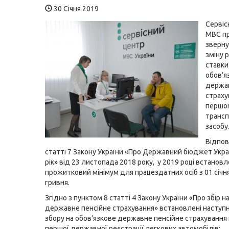
30 Січня 2019
Сервіс
МВС п
зверну
зміну 
ставки
обов’я
держав
страху
першої
транс
засобу
Відпов
статті 7 Закону України «Про Державний бюджет Укра
рік» від 23 листопада 2018 року, у 2019 році встанов
прожитковий мінімум для працездатних осіб з 01 січн
гривня.
Згідно з пунктом 8 статті 4 Закону України «Про збір н
державне пенсійне страхування» встановлені наступн
збору на обов’язкове державне пенсійне страхування 
першої державної реєстрації легкових автомобілів: