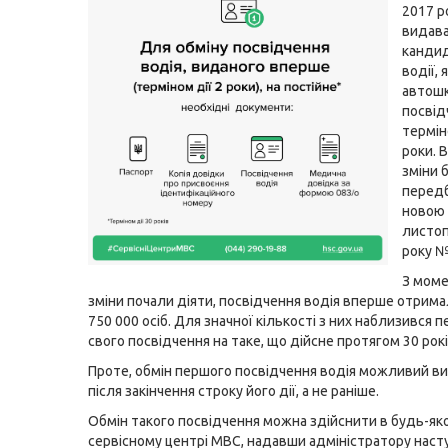
2017 р
видав
кандид
водії, 
автошк
посвід
термін
роки. 
зміни 
перед
новою 
листоп
року 
З моме
зміни почали діяти, посвідчення водія вперше отрим
750 000 осіб. Для значної кількості з них наблизився п
свого посвідчення на таке, що дійсне протягом 30 рокі
Проте, обмін першого посвідчення водія можливий в
після закінчення строку його дії, а не раніше.
Обмін такого посвідчення можна здійснити в будь-як
сервісному центрі МВС, надавши адміністратору наст