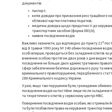
документів:
паспорт;
копія довідки про присвоєння реєстраційного н
облікової картки платника податків;
медична довідка щодо придатності до керуван
транспортним засобом (форма 083/о);
наявне посвідчення водія.
1
Важливо зазначити, що відповідно до пункту 25
пос
від 8 травня 1993 року № 340
обмін посвідчення водія
особі вперше, проводиться без складення іспитів за 
вчинення особою протягом двох років з дня видачі та
посвідчення не більше двох адміністративних право
сфері забезпечення безпеки дорожнього руху та нев
кримінального правопорушення, передбаченого
стат
286
Кримінального кодексу України.
У разі, якщо такі порушення були, громадянин обмінює
посвідчення водія на постійне лише після складення 
та теоретичного іспитів у сервісному центрі МВС.
Повернення посвідчення водія особам, які отримали 
та були позбавлені права на керування транспортним