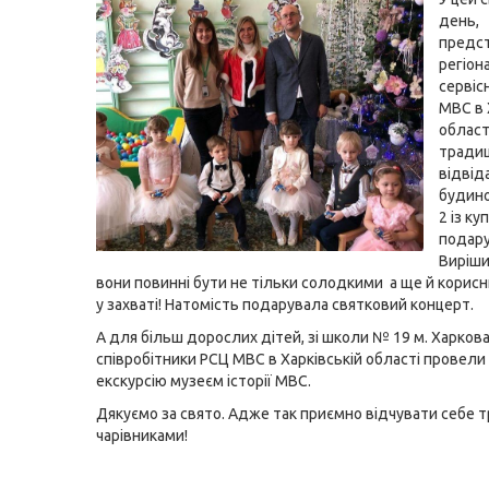
день,
предс
регіон
сервіс
МВС в 
област
традиц
відвід
будин
2 із ку
подару
Виріш
вони повинні бути не тільки солодкими а ще й корис
у захваті! Натомість подарувала святковий концерт.
А для більш дорослих дітей, зі школи № 19 м. Харков
співробітники РСЦ МВС в Харківській області провели
екскурсію музеєм історії МВС.
Дякуємо за свято. Адже так приємно відчувати себе т
чарівниками!