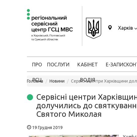
Харків
ПРО
ПОСЛУГИ
КАБІНЕТ
Е-ЗАПИС
КОН
РСЦ
ВОДІЯ
Головна
Новини
Сервісні центри Харківщини до
Сервісні центри Харківщи
долучились до святкуван
Святого Миколая
19 Грудня 2019
У цей 